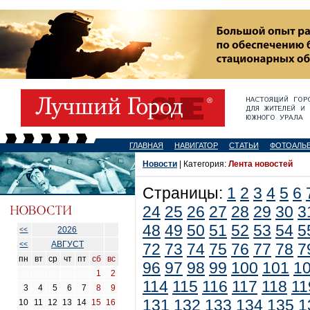
ГЛАВНАЯ
НАВИГАТОР
СТАТЬИ
ФОТОАЛЬ
Новости
| Категория:
Лента новостей
Страницы:
1
2
3
4
5
6
24
25
26
27
28
29
30
3
48
49
50
51
52
53
54
5
2026
<<
АВГУСТ
<<
72
73
74
75
76
77
78
7
пн
вт
ср
чт
пт
сб
вс
96
97
98
99
100
101
1
1
2
114
115
116
117
118
11
3
4
5
6
7
8
9
131
132
133
134
135
1
10
11
12
13
14
15
16