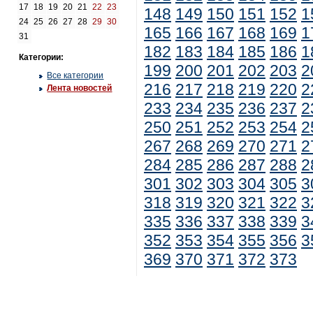
17
18
19
20
21
22
23
148
149
150
151
152
1
24
25
26
27
28
29
30
165
166
167
168
169
1
31
182
183
184
185
186
1
Категории:
199
200
201
202
203
2
Все категории
216
217
218
219
220
2
Лента новостей
233
234
235
236
237
2
250
251
252
253
254
2
267
268
269
270
271
2
284
285
286
287
288
2
301
302
303
304
305
3
318
319
320
321
322
3
335
336
337
338
339
3
352
353
354
355
356
3
369
370
371
372
373