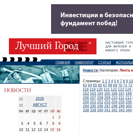
ГЛАВНАЯ
НАВИГАТОР
СТАТЬИ
ФОТОАЛЬ
Новости
| Категория:
Лента 
Страницы:
1
2
3
4
5
6
7
8
9
10
63
64
65
66
67
68
69
70
71
72
118
119
120
121
122
123
124
162
163
164
165
166
167
168
206
207
208
209
210
211
212
2026
<<
250
251
252
253
254
255
256
АВГУСТ
<<
294
295
296
297
298
299
300
338
339
340
341
342
343
344
пн
вт
ср
чт
пт
сб
вс
1
2
3
4
5
6
7
8
9
10
11
12
13
14
15
16