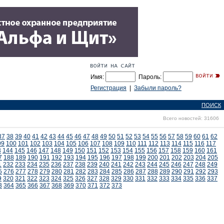
Имя:
Пароль:
Регистрация
|
Забыли пароль?
ПОИСК
Всего новостей: 31606
37
38
39
40
41
42
43
44
45
46
47
48
49
50
51
52
53
54
55
56
57
58
59
60
61
62
99
100
101
102
103
104
105
106
107
108
109
110
111
112
113
114
115
116
117
3
144
145
146
147
148
149
150
151
152
153
154
155
156
157
158
159
160
161
7
188
189
190
191
192
193
194
195
196
197
198
199
200
201
202
203
204
205
1
232
233
234
235
236
237
238
239
240
241
242
243
244
245
246
247
248
249
5
276
277
278
279
280
281
282
283
284
285
286
287
288
289
290
291
292
293
9
320
321
322
323
324
325
326
327
328
329
330
331
332
333
334
335
336
337
3
364
365
366
367
368
369
370
371
372
373