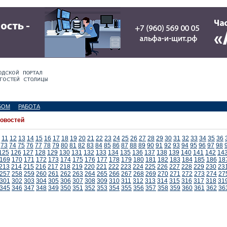
БОМ
РАБОТА
новостей
11
12
13
14
15
16
17
18
19
20
21
22
23
24
25
26
27
28
29
30
31
32
33
34
35
36
73
74
75
76
77
78
79
80
81
82
83
84
85
86
87
88
89
90
91
92
93
94
95
96
97
98
125
126
127
128
129
130
131
132
133
134
135
136
137
138
139
140
141
142
14
169
170
171
172
173
174
175
176
177
178
179
180
181
182
183
184
185
186
18
213
214
215
216
217
218
219
220
221
222
223
224
225
226
227
228
229
230
23
257
258
259
260
261
262
263
264
265
266
267
268
269
270
271
272
273
274
27
301
302
303
304
305
306
307
308
309
310
311
312
313
314
315
316
317
318
31
345
346
347
348
349
350
351
352
353
354
355
356
357
358
359
360
361
362
36