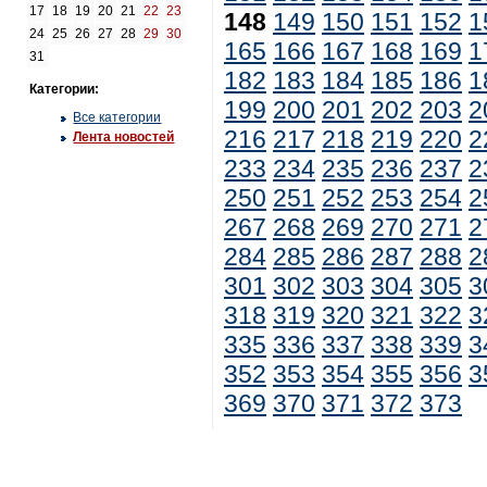
17
18
19
20
21
22
23
148
149
150
151
152
1
24
25
26
27
28
29
30
165
166
167
168
169
1
31
182
183
184
185
186
1
Категории:
199
200
201
202
203
2
Все категории
216
217
218
219
220
2
Лента новостей
233
234
235
236
237
2
250
251
252
253
254
2
267
268
269
270
271
2
284
285
286
287
288
2
301
302
303
304
305
3
318
319
320
321
322
3
335
336
337
338
339
3
352
353
354
355
356
3
369
370
371
372
373