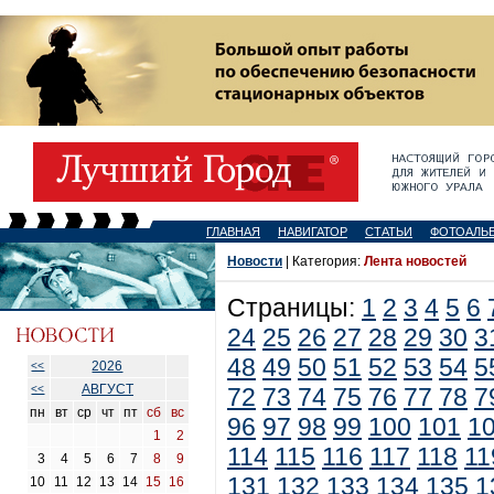
ГЛАВНАЯ
НАВИГАТОР
СТАТЬИ
ФОТОАЛЬ
Новости
| Категория:
Лента новостей
Страницы:
1
2
3
4
5
6
24
25
26
27
28
29
30
3
48
49
50
51
52
53
54
5
2026
<<
АВГУСТ
<<
72
73
74
75
76
77
78
7
пн
вт
ср
чт
пт
сб
вс
96
97
98
99
100
101
1
1
2
114
115
116
117
118
11
3
4
5
6
7
8
9
131
132
133
134
135
1
10
11
12
13
14
15
16