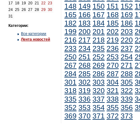
17
18
19
20
21
22
23
148
149
150
151
152
1
24
25
26
27
28
29
30
165
166
167
168
169
1
31
182
183
184
185
186
1
Категории:
199
200
201
202
203
2
Все категории
216
217
218
219
220
2
Лента новостей
233
234
235
236
237
2
250
251
252
253
254
2
267
268
269
270
271
2
284
285
286
287
288
2
301
302
303
304
305
3
318
319
320
321
322
3
335
336
337
338
339
3
352
353
354
355
356
3
369
370
371
372
373