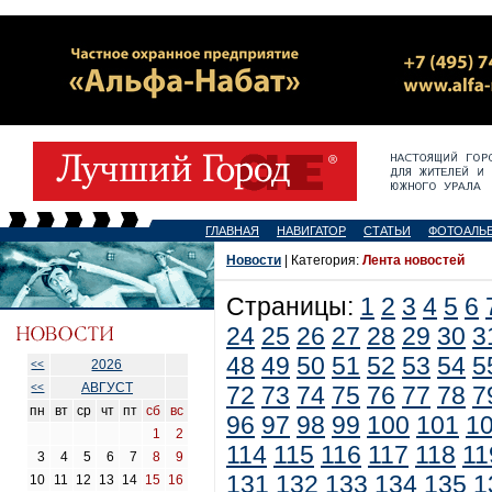
ГЛАВНАЯ
НАВИГАТОР
СТАТЬИ
ФОТОАЛЬ
Новости
| Категория:
Лента новостей
Страницы:
1
2
3
4
5
6
24
25
26
27
28
29
30
3
48
49
50
51
52
53
54
5
2026
<<
АВГУСТ
<<
72
73
74
75
76
77
78
7
пн
вт
ср
чт
пт
сб
вс
96
97
98
99
100
101
1
1
2
114
115
116
117
118
11
3
4
5
6
7
8
9
131
132
133
134
135
1
10
11
12
13
14
15
16