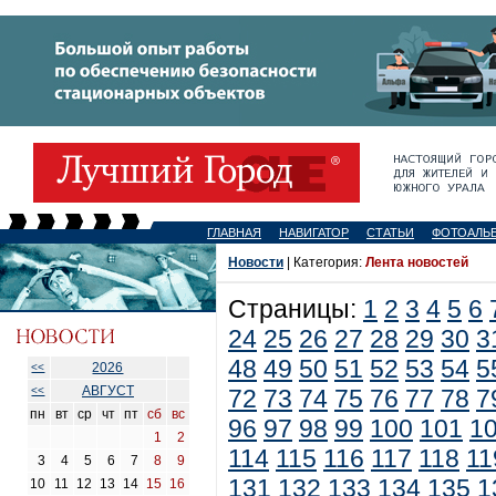
ГЛАВНАЯ
НАВИГАТОР
СТАТЬИ
ФОТОАЛЬ
Новости
| Категория:
Лента новостей
Страницы:
1
2
3
4
5
6
24
25
26
27
28
29
30
3
48
49
50
51
52
53
54
5
2026
<<
АВГУСТ
<<
72
73
74
75
76
77
78
7
пн
вт
ср
чт
пт
сб
вс
96
97
98
99
100
101
1
1
2
114
115
116
117
118
11
3
4
5
6
7
8
9
131
132
133
134
135
1
10
11
12
13
14
15
16