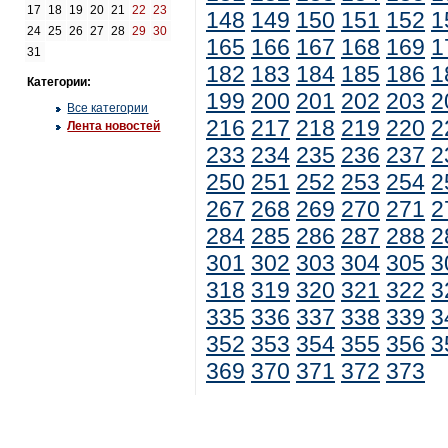
17
18
19
20
21
22
23
148
149
150
151
152
1
24
25
26
27
28
29
30
165
166
167
168
169
1
31
182
183
184
185
186
1
Категории:
199
200
201
202
203
2
Все категории
216
217
218
219
220
2
Лента новостей
233
234
235
236
237
2
250
251
252
253
254
2
267
268
269
270
271
2
284
285
286
287
288
2
301
302
303
304
305
3
318
319
320
321
322
3
335
336
337
338
339
3
352
353
354
355
356
3
369
370
371
372
373