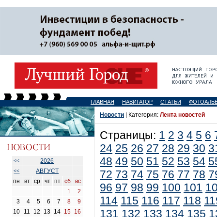
ГЛАВНАЯ
НАВИГАТОР
СТАТЬИ
ФОТОАЛЬ
Новости
| Категория:
Лента новостей
Страницы:
1
2
3
4
5
6
24
25
26
27
28
29
30
3
48
49
50
51
52
53
54
5
2026
<<
АВГУСТ
<<
72
73
74
75
76
77
78
7
пн
вт
ср
чт
пт
сб
вс
96
97
98
99
100
101
1
1
2
114
115
116
117
118
11
3
4
5
6
7
8
9
131
132
133
134
135
1
10
11
12
13
14
15
16