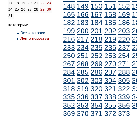
17
18
19
20
21
22
23
148
149
150
151
152
1
24
25
26
27
28
29
30
165
166
167
168
169
1
31
182
183
184
185
186
1
Категории:
199
200
201
202
203
2
Все категории
216
217
218
219
220
2
Лента новостей
233
234
235
236
237
2
250
251
252
253
254
2
267
268
269
270
271
2
284
285
286
287
288
2
301
302
303
304
305
3
318
319
320
321
322
3
335
336
337
338
339
3
352
353
354
355
356
3
369
370
371
372
373