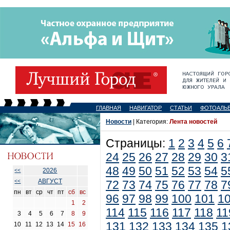
ГЛАВНАЯ
НАВИГАТОР
СТАТЬИ
ФОТОАЛЬ
Новости
| Категория:
Лента новостей
Страницы:
1
2
3
4
5
6
24
25
26
27
28
29
30
3
48
49
50
51
52
53
54
5
2026
<<
АВГУСТ
<<
72
73
74
75
76
77
78
7
пн
вт
ср
чт
пт
сб
вс
96
97
98
99
100
101
1
1
2
114
115
116
117
118
11
3
4
5
6
7
8
9
131
132
133
134
135
1
10
11
12
13
14
15
16