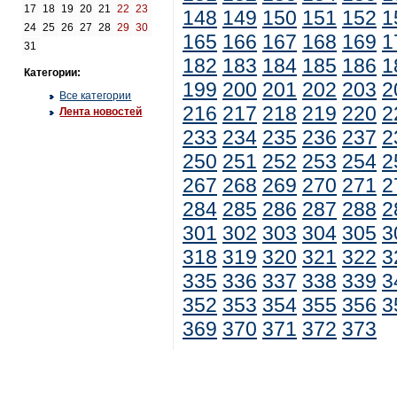
17
18
19
20
21
22
23
148
149
150
151
152
1
24
25
26
27
28
29
30
165
166
167
168
169
1
31
182
183
184
185
186
1
Категории:
199
200
201
202
203
2
Все категории
216
217
218
219
220
2
Лента новостей
233
234
235
236
237
2
250
251
252
253
254
2
267
268
269
270
271
2
284
285
286
287
288
2
301
302
303
304
305
3
318
319
320
321
322
3
335
336
337
338
339
3
352
353
354
355
356
3
369
370
371
372
373