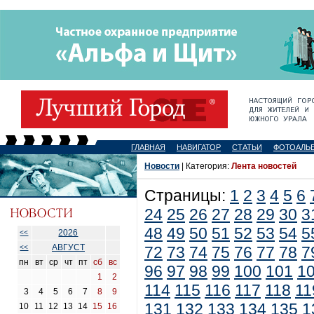
ГЛАВНАЯ
НАВИГАТОР
СТАТЬИ
ФОТОАЛЬ
Новости
| Категория:
Лента новостей
Страницы:
1
2
3
4
5
6
24
25
26
27
28
29
30
3
48
49
50
51
52
53
54
5
2026
<<
АВГУСТ
<<
72
73
74
75
76
77
78
7
пн
вт
ср
чт
пт
сб
вс
96
97
98
99
100
101
1
1
2
114
115
116
117
118
11
3
4
5
6
7
8
9
131
132
133
134
135
1
10
11
12
13
14
15
16