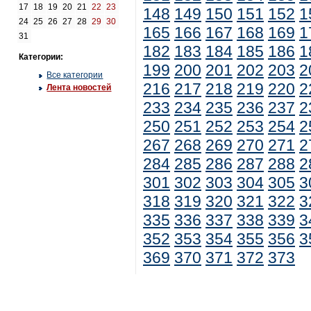
17
18
19
20
21
22
23
148
149
150
151
152
1
24
25
26
27
28
29
30
165
166
167
168
169
1
31
182
183
184
185
186
1
Категории:
199
200
201
202
203
2
Все категории
216
217
218
219
220
2
Лента новостей
233
234
235
236
237
2
250
251
252
253
254
2
267
268
269
270
271
2
284
285
286
287
288
2
301
302
303
304
305
3
318
319
320
321
322
3
335
336
337
338
339
3
352
353
354
355
356
3
369
370
371
372
373