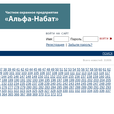
Имя:
Пароль:
Регистрация
|
Забыли пароль?
ПОИСК
Всего новостей: 31606
37
38
39
40
41
42
43
44
45
46
47
48
49
50
51
52
53
54
55
56
57
58
59
60
61
62
99
100
101
102
103
104
105
106
107
108
109
110
111
112
113
114
115
116
117
3
144
145
146
147
148
149
150
151
152
153
154
155
156
157
158
159
160
161
7
188
189
190
191
192
193
194
195
196
197
198
199
200
201
202
203
204
205
1
232
233
234
235
236
237
238
239
240
241
242
243
244
245
246
247
248
249
5
276
277
278
279
280
281
282
283
284
285
286
287
288
289
290
291
292
293
9
320
321
322
323
324
325
326
327
328
329
330
331
332
333
334
335
336
337
3
364
365
366
367
368
369
370
371
372
373