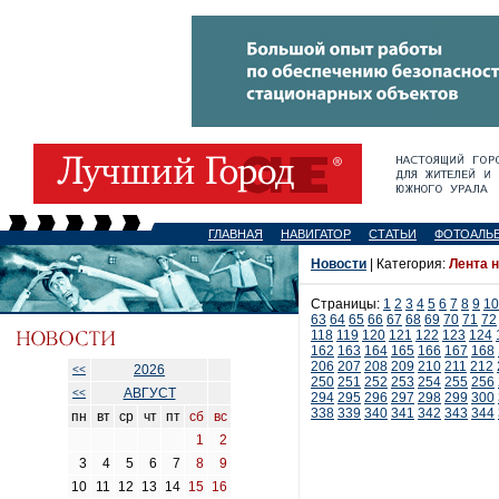
ГЛАВНАЯ
НАВИГАТОР
СТАТЬИ
ФОТОАЛЬ
Новости
| Категория:
Лента 
Страницы:
1
2
3
4
5
6
7
8
9
10
63
64
65
66
67
68
69
70
71
72
118
119
120
121
122
123
124
162
163
164
165
166
167
168
206
207
208
209
210
211
212
2026
<<
250
251
252
253
254
255
256
АВГУСТ
<<
294
295
296
297
298
299
300
338
339
340
341
342
343
344
пн
вт
ср
чт
пт
сб
вс
1
2
3
4
5
6
7
8
9
10
11
12
13
14
15
16