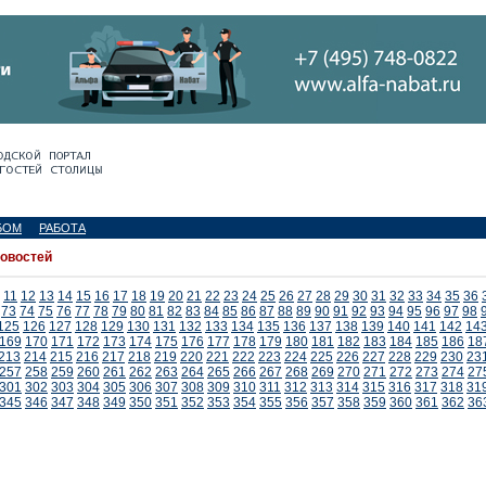
БОМ
РАБОТА
новостей
11
12
13
14
15
16
17
18
19
20
21
22
23
24
25
26
27
28
29
30
31
32
33
34
35
36
73
74
75
76
77
78
79
80
81
82
83
84
85
86
87
88
89
90
91
92
93
94
95
96
97
98
125
126
127
128
129
130
131
132
133
134
135
136
137
138
139
140
141
142
14
169
170
171
172
173
174
175
176
177
178
179
180
181
182
183
184
185
186
18
213
214
215
216
217
218
219
220
221
222
223
224
225
226
227
228
229
230
23
257
258
259
260
261
262
263
264
265
266
267
268
269
270
271
272
273
274
27
301
302
303
304
305
306
307
308
309
310
311
312
313
314
315
316
317
318
31
345
346
347
348
349
350
351
352
353
354
355
356
357
358
359
360
361
362
36