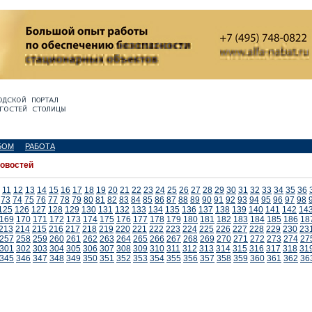
БОМ
РАБОТА
новостей
11
12
13
14
15
16
17
18
19
20
21
22
23
24
25
26
27
28
29
30
31
32
33
34
35
36
73
74
75
76
77
78
79
80
81
82
83
84
85
86
87
88
89
90
91
92
93
94
95
96
97
98
125
126
127
128
129
130
131
132
133
134
135
136
137
138
139
140
141
142
14
169
170
171
172
173
174
175
176
177
178
179
180
181
182
183
184
185
186
18
213
214
215
216
217
218
219
220
221
222
223
224
225
226
227
228
229
230
23
257
258
259
260
261
262
263
264
265
266
267
268
269
270
271
272
273
274
27
301
302
303
304
305
306
307
308
309
310
311
312
313
314
315
316
317
318
31
345
346
347
348
349
350
351
352
353
354
355
356
357
358
359
360
361
362
36