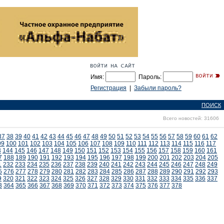
Имя:
Пароль:
Регистрация
|
Забыли пароль?
ПОИСК
Всего новостей: 31606
37
38
39
40
41
42
43
44
45
46
47
48
49
50
51
52
53
54
55
56
57
58
59
60
61
62
99
100
101
102
103
104
105
106
107
108
109
110
111
112
113
114
115
116
117
3
144
145
146
147
148
149
150
151
152
153
154
155
156
157
158
159
160
161
7
188
189
190
191
192
193
194
195
196
197
198
199
200
201
202
203
204
205
1
232
233
234
235
236
237
238
239
240
241
242
243
244
245
246
247
248
249
5
276
277
278
279
280
281
282
283
284
285
286
287
288
289
290
291
292
293
9
320
321
322
323
324
325
326
327
328
329
330
331
332
333
334
335
336
337
3
364
365
366
367
368
369
370
371
372
373
374
375
376
377
378