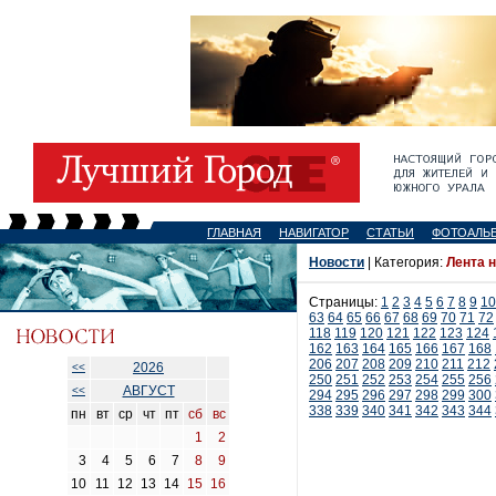
ГЛАВНАЯ
НАВИГАТОР
СТАТЬИ
ФОТОАЛЬ
Новости
| Категория:
Лента 
Страницы:
1
2
3
4
5
6
7
8
9
10
63
64
65
66
67
68
69
70
71
72
118
119
120
121
122
123
124
162
163
164
165
166
167
168
206
207
208
209
210
211
212
2026
<<
250
251
252
253
254
255
256
АВГУСТ
<<
294
295
296
297
298
299
300
338
339
340
341
342
343
344
пн
вт
ср
чт
пт
сб
вс
1
2
3
4
5
6
7
8
9
10
11
12
13
14
15
16