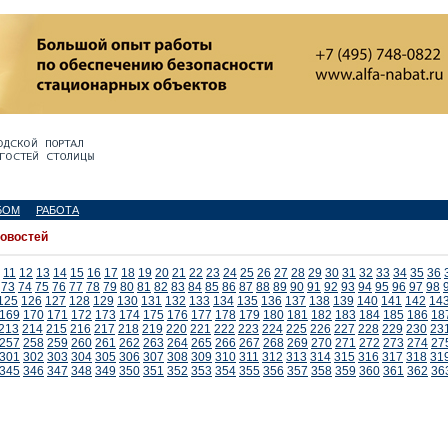
БОМ
РАБОТА
новостей
11
12
13
14
15
16
17
18
19
20
21
22
23
24
25
26
27
28
29
30
31
32
33
34
35
36
73
74
75
76
77
78
79
80
81
82
83
84
85
86
87
88
89
90
91
92
93
94
95
96
97
98
125
126
127
128
129
130
131
132
133
134
135
136
137
138
139
140
141
142
14
169
170
171
172
173
174
175
176
177
178
179
180
181
182
183
184
185
186
18
213
214
215
216
217
218
219
220
221
222
223
224
225
226
227
228
229
230
23
257
258
259
260
261
262
263
264
265
266
267
268
269
270
271
272
273
274
27
301
302
303
304
305
306
307
308
309
310
311
312
313
314
315
316
317
318
31
345
346
347
348
349
350
351
352
353
354
355
356
357
358
359
360
361
362
36