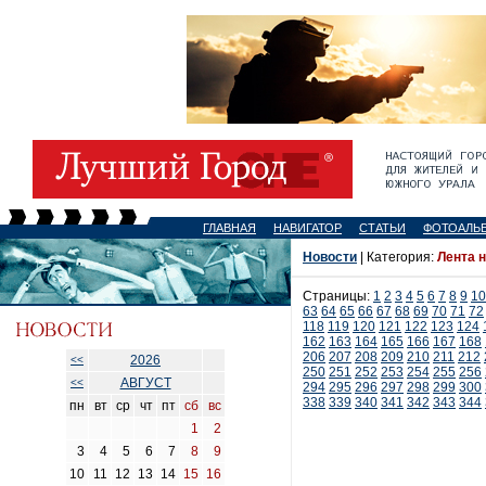
ГЛАВНАЯ
НАВИГАТОР
СТАТЬИ
ФОТОАЛЬ
Новости
| Категория:
Лента 
Страницы:
1
2
3
4
5
6
7
8
9
10
63
64
65
66
67
68
69
70
71
72
118
119
120
121
122
123
124
162
163
164
165
166
167
168
206
207
208
209
210
211
212
2026
<<
250
251
252
253
254
255
256
АВГУСТ
<<
294
295
296
297
298
299
300
338
339
340
341
342
343
344
пн
вт
ср
чт
пт
сб
вс
1
2
3
4
5
6
7
8
9
10
11
12
13
14
15
16