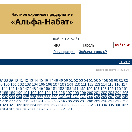
Имя:
Пароль:
Регистрация
|
Забыли пароль?
ПОИСК
Всего новостей: 31606
37
38
39
40
41
42
43
44
45
46
47
48
49
50
51
52
53
54
55
56
57
58
59
60
61
62
99
100
101
102
103
104
105
106
107
108
109
110
111
112
113
114
115
116
117
3
144
145
146
147
148
149
150
151
152
153
154
155
156
157
158
159
160
161
7
188
189
190
191
192
193
194
195
196
197
198
199
200
201
202
203
204
205
1
232
233
234
235
236
237
238
239
240
241
242
243
244
245
246
247
248
249
5
276
277
278
279
280
281
282
283
284
285
286
287
288
289
290
291
292
293
9
320
321
322
323
324
325
326
327
328
329
330
331
332
333
334
335
336
337
3
364
365
366
367
368
369
370
371
372
373