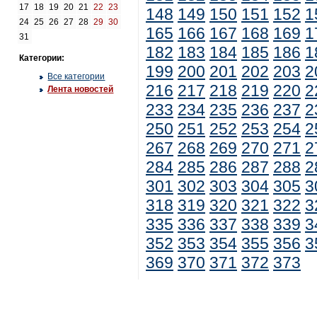
17
18
19
20
21
22
23
148
149
150
151
152
1
24
25
26
27
28
29
30
165
166
167
168
169
1
31
182
183
184
185
186
1
Категории:
199
200
201
202
203
2
Все категории
216
217
218
219
220
2
Лента новостей
233
234
235
236
237
2
250
251
252
253
254
2
267
268
269
270
271
2
284
285
286
287
288
2
301
302
303
304
305
3
318
319
320
321
322
3
335
336
337
338
339
3
352
353
354
355
356
3
369
370
371
372
373