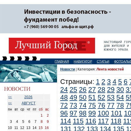
ГЛАВНАЯ
НАВИГАТОР
СТАТЬИ
ФОТОАЛЬ
Новости
| Категория:
Лента новостей
Страницы:
1
2
3
4
5
6
24
25
26
27
28
29
30
3
48
49
50
51
52
53
54
5
2026
<<
АВГУСТ
<<
72
73
74
75
76
77
78
7
пн
вт
ср
чт
пт
сб
вс
96
97
98
99
100
101
1
1
2
114
115
116
117
118
11
3
4
5
6
7
8
9
131
132
133
134
135
1
10
11
12
13
14
15
16