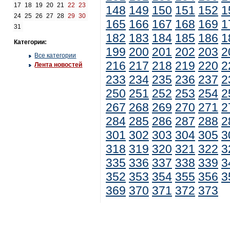
17
18
19
20
21
22
23
148
149
150
151
152
1
24
25
26
27
28
29
30
165
166
167
168
169
1
31
182
183
184
185
186
1
Категории:
199
200
201
202
203
2
Все категории
216
217
218
219
220
2
Лента новостей
233
234
235
236
237
2
250
251
252
253
254
2
267
268
269
270
271
2
284
285
286
287
288
2
301
302
303
304
305
3
318
319
320
321
322
3
335
336
337
338
339
3
352
353
354
355
356
3
369
370
371
372
373