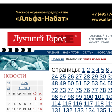
ГЛАВНАЯ
НАВИГАТОР
СТАТЬИ
ФОТОАЛЬ
Новости
| Категория:
Лента новостей
Страницы:
1
2
3
4
5
6
24
25
26
27
28
29
30
3
48
49
50
51
52
53
54
5
2026
<<
АВГУСТ
<<
72
73
74
75
76
77
78
7
пн
вт
ср
чт
пт
сб
вс
96
97
98
99
100
101
1
1
2
114
115
116
117
118
11
3
4
5
6
7
8
9
131
132
133
134
135
1
10
11
12
13
14
15
16