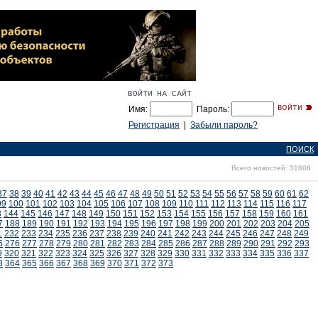
Имя:
Пароль:
Регистрация
|
Забыли пароль?
ПОИСК
Всего новостей: 31606
37
38
39
40
41
42
43
44
45
46
47
48
49
50
51
52
53
54
55
56
57
58
59
60
61
62
99
100
101
102
103
104
105
106
107
108
109
110
111
112
113
114
115
116
117
3
144
145
146
147
148
149
150
151
152
153
154
155
156
157
158
159
160
161
7
188
189
190
191
192
193
194
195
196
197
198
199
200
201
202
203
204
205
1
232
233
234
235
236
237
238
239
240
241
242
243
244
245
246
247
248
249
5
276
277
278
279
280
281
282
283
284
285
286
287
288
289
290
291
292
293
9
320
321
322
323
324
325
326
327
328
329
330
331
332
333
334
335
336
337
3
364
365
366
367
368
369
370
371
372
373