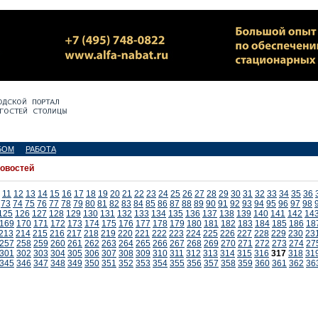
БОМ
РАБОТА
новостей
11
12
13
14
15
16
17
18
19
20
21
22
23
24
25
26
27
28
29
30
31
32
33
34
35
36
73
74
75
76
77
78
79
80
81
82
83
84
85
86
87
88
89
90
91
92
93
94
95
96
97
98
125
126
127
128
129
130
131
132
133
134
135
136
137
138
139
140
141
142
14
169
170
171
172
173
174
175
176
177
178
179
180
181
182
183
184
185
186
18
213
214
215
216
217
218
219
220
221
222
223
224
225
226
227
228
229
230
23
257
258
259
260
261
262
263
264
265
266
267
268
269
270
271
272
273
274
27
301
302
303
304
305
306
307
308
309
310
311
312
313
314
315
316
317
318
31
345
346
347
348
349
350
351
352
353
354
355
356
357
358
359
360
361
362
36