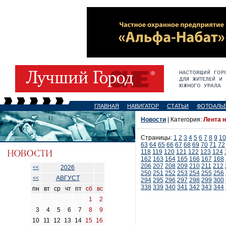
ГЛАВНАЯ
НАВИГАТОР
СТАТЬИ
ФОТОАЛЬ
Новости
| Категория:
Лента 
Страницы:
1
2
3
4
5
6
7
8
9
10
63
64
65
66
67
68
69
70
71
72
118
119
120
121
122
123
124
162
163
164
165
166
167
168
206
207
208
209
210
211
212
2026
<<
250
251
252
253
254
255
256
АВГУСТ
<<
294
295
296
297
298
299
300
338
339
340
341
342
343
344
пн
вт
ср
чт
пт
сб
вс
1
2
3
4
5
6
7
8
9
10
11
12
13
14
15
16