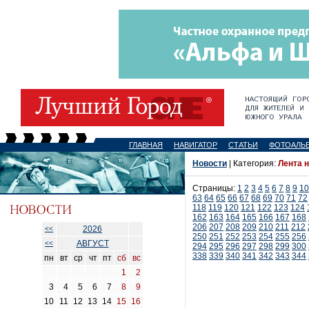
ГЛАВНАЯ
НАВИГАТОР
СТАТЬИ
ФОТОАЛЬ
Новости
| Категория:
Лента 
Страницы:
1
2
3
4
5
6
7
8
9
10
63
64
65
66
67
68
69
70
71
72
118
119
120
121
122
123
124
162
163
164
165
166
167
168
206
207
208
209
210
211
212
2026
<<
250
251
252
253
254
255
256
АВГУСТ
<<
294
295
296
297
298
299
300
338
339
340
341
342
343
344
пн
вт
ср
чт
пт
сб
вс
1
2
3
4
5
6
7
8
9
10
11
12
13
14
15
16