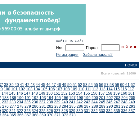
Имя:
Пароль:
Регистрация
|
Забыли пароль?
ПОИСК
Всего новостей: 31606
37
38
39
40
41
42
43
44
45
46
47
48
49
50
51
52
53
54
55
56
57
58
59
60
61
62
99
100
101
102
103
104
105
106
107
108
109
110
111
112
113
114
115
116
117
3
144
145
146
147
148
149
150
151
152
153
154
155
156
157
158
159
160
161
7
188
189
190
191
192
193
194
195
196
197
198
199
200
201
202
203
204
205
1
232
233
234
235
236
237
238
239
240
241
242
243
244
245
246
247
248
249
5
276
277
278
279
280
281
282
283
284
285
286
287
288
289
290
291
292
293
9
320
321
322
323
324
325
326
327
328
329
330
331
332
333
334
335
336
337
3
364
365
366
367
368
369
370
371
372
373