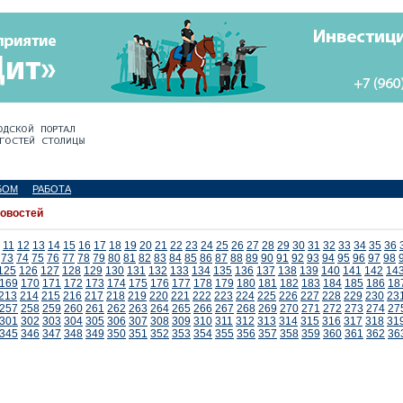
БОМ
РАБОТА
новостей
11
12
13
14
15
16
17
18
19
20
21
22
23
24
25
26
27
28
29
30
31
32
33
34
35
36
73
74
75
76
77
78
79
80
81
82
83
84
85
86
87
88
89
90
91
92
93
94
95
96
97
98
125
126
127
128
129
130
131
132
133
134
135
136
137
138
139
140
141
142
14
169
170
171
172
173
174
175
176
177
178
179
180
181
182
183
184
185
186
18
213
214
215
216
217
218
219
220
221
222
223
224
225
226
227
228
229
230
23
257
258
259
260
261
262
263
264
265
266
267
268
269
270
271
272
273
274
27
301
302
303
304
305
306
307
308
309
310
311
312
313
314
315
316
317
318
31
345
346
347
348
349
350
351
352
353
354
355
356
357
358
359
360
361
362
36