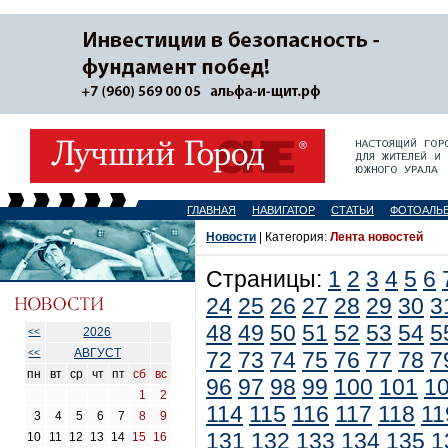
ГЛАВНАЯ
НАВИГАТОР
СТАТЬИ
ФОТОАЛЬ
Новости
| Категория:
Лента новостей
Страницы:
1
2
3
4
5
6
24
25
26
27
28
29
30
3
48
49
50
51
52
53
54
5
2026
<<
АВГУСТ
<<
72
73
74
75
76
77
78
7
пн
вт
ср
чт
пт
сб
вс
96
97
98
99
100
101
1
1
2
114
115
116
117
118
11
3
4
5
6
7
8
9
131
132
133
134
135
1
10
11
12
13
14
15
16