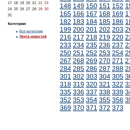
17
18
19
20
21
22
23
148
149
150
151
152
1
24
25
26
27
28
29
30
165
166
167
168
169
1
31
182
183
184
185
186
1
Категории:
199
200
201
202
203
2
Все категории
216
217
218
219
220
2
Лента новостей
233
234
235
236
237
2
250
251
252
253
254
2
267
268
269
270
271
2
284
285
286
287
288
2
301
302
303
304
305
3
318
319
320
321
322
3
335
336
337
338
339
3
352
353
354
355
356
3
369
370
371
372
373