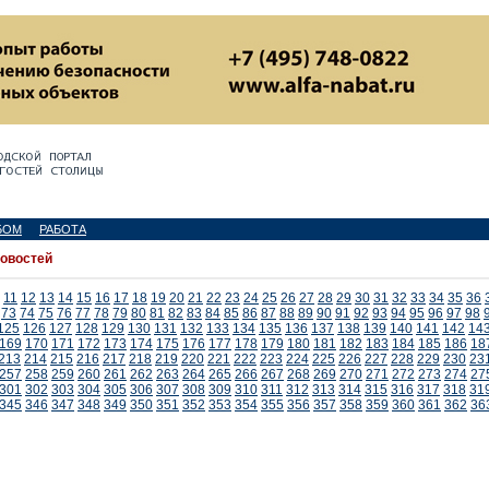
БОМ
РАБОТА
новостей
11
12
13
14
15
16
17
18
19
20
21
22
23
24
25
26
27
28
29
30
31
32
33
34
35
36
73
74
75
76
77
78
79
80
81
82
83
84
85
86
87
88
89
90
91
92
93
94
95
96
97
98
125
126
127
128
129
130
131
132
133
134
135
136
137
138
139
140
141
142
14
169
170
171
172
173
174
175
176
177
178
179
180
181
182
183
184
185
186
18
213
214
215
216
217
218
219
220
221
222
223
224
225
226
227
228
229
230
23
257
258
259
260
261
262
263
264
265
266
267
268
269
270
271
272
273
274
27
301
302
303
304
305
306
307
308
309
310
311
312
313
314
315
316
317
318
31
345
346
347
348
349
350
351
352
353
354
355
356
357
358
359
360
361
362
36