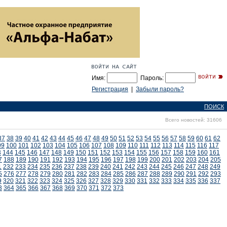
Имя:
Пароль:
Регистрация
|
Забыли пароль?
ПОИСК
Всего новостей: 31606
37
38
39
40
41
42
43
44
45
46
47
48
49
50
51
52
53
54
55
56
57
58
59
60
61
62
99
100
101
102
103
104
105
106
107
108
109
110
111
112
113
114
115
116
117
3
144
145
146
147
148
149
150
151
152
153
154
155
156
157
158
159
160
161
7
188
189
190
191
192
193
194
195
196
197
198
199
200
201
202
203
204
205
1
232
233
234
235
236
237
238
239
240
241
242
243
244
245
246
247
248
249
5
276
277
278
279
280
281
282
283
284
285
286
287
288
289
290
291
292
293
9
320
321
322
323
324
325
326
327
328
329
330
331
332
333
334
335
336
337
3
364
365
366
367
368
369
370
371
372
373