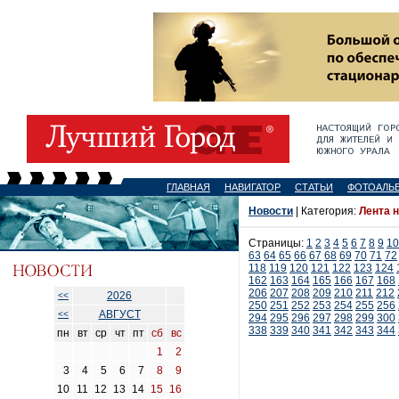
ГЛАВНАЯ
НАВИГАТОР
СТАТЬИ
ФОТОАЛЬ
Новости
| Категория:
Лента 
Страницы:
1
2
3
4
5
6
7
8
9
10
63
64
65
66
67
68
69
70
71
72
118
119
120
121
122
123
124
162
163
164
165
166
167
168
206
207
208
209
210
211
212
2026
<<
250
251
252
253
254
255
256
АВГУСТ
<<
294
295
296
297
298
299
300
338
339
340
341
342
343
344
пн
вт
ср
чт
пт
сб
вс
1
2
3
4
5
6
7
8
9
10
11
12
13
14
15
16