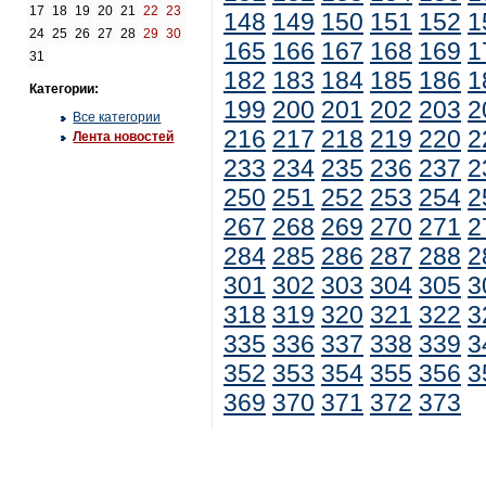
17
18
19
20
21
22
23
148
149
150
151
152
1
24
25
26
27
28
29
30
165
166
167
168
169
1
31
182
183
184
185
186
1
Категории:
199
200
201
202
203
2
Все категории
216
217
218
219
220
2
Лента новостей
233
234
235
236
237
2
250
251
252
253
254
2
267
268
269
270
271
2
284
285
286
287
288
2
301
302
303
304
305
3
318
319
320
321
322
3
335
336
337
338
339
3
352
353
354
355
356
3
369
370
371
372
373