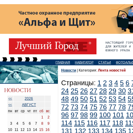
ГЛАВНАЯ
НАВИГАТОР
СТАТЬИ
ФОТОАЛЬ
Новости
| Категория:
Лента новостей
Страницы:
1
2
3
4
5
6
24
25
26
27
28
29
30
3
48
49
50
51
52
53
54
5
2026
<<
АВГУСТ
<<
72
73
74
75
76
77
78
7
пн
вт
ср
чт
пт
сб
вс
96
97
98
99
100
101
1
1
2
114
115
116
117
118
11
3
4
5
6
7
8
9
131
132
133
134
135
1
10
11
12
13
14
15
16