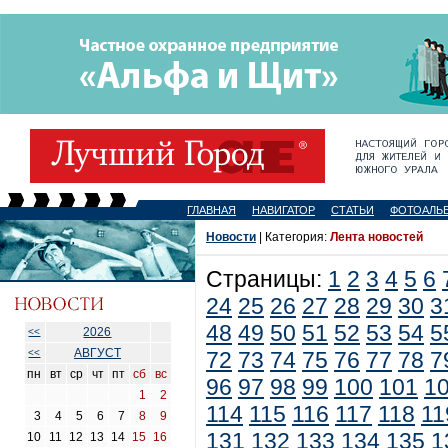
ГЛАВНАЯ
НАВИГАТОР
СТАТЬИ
ФОТОАЛЬ
Новости
| Категория:
Лента новостей
Страницы:
1
2
3
4
5
6
24
25
26
27
28
29
30
3
48
49
50
51
52
53
54
5
2026
<<
АВГУСТ
<<
72
73
74
75
76
77
78
7
пн
вт
ср
чт
пт
сб
вс
96
97
98
99
100
101
1
1
2
114
115
116
117
118
11
3
4
5
6
7
8
9
131
132
133
134
135
1
10
11
12
13
14
15
16