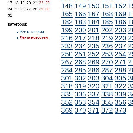
17
18
19
20
21
22
23
148
149
150
151
152
1
24
25
26
27
28
29
30
165
166
167
168
169
1
31
182
183
184
185
186
1
Категории:
199
200
201
202
203
2
Все категории
216
217
218
219
220
2
Лента новостей
233
234
235
236
237
2
250
251
252
253
254
2
267
268
269
270
271
2
284
285
286
287
288
2
301
302
303
304
305
3
318
319
320
321
322
3
335
336
337
338
339
3
352
353
354
355
356
3
369
370
371
372
373