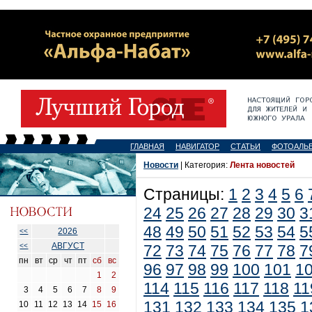
ГЛАВНАЯ
НАВИГАТОР
СТАТЬИ
ФОТОАЛЬ
Новости
| Категория:
Лента новостей
Страницы:
1
2
3
4
5
6
24
25
26
27
28
29
30
3
48
49
50
51
52
53
54
5
2026
<<
АВГУСТ
<<
72
73
74
75
76
77
78
7
пн
вт
ср
чт
пт
сб
вс
96
97
98
99
100
101
1
1
2
114
115
116
117
118
11
3
4
5
6
7
8
9
131
132
133
134
135
1
10
11
12
13
14
15
16