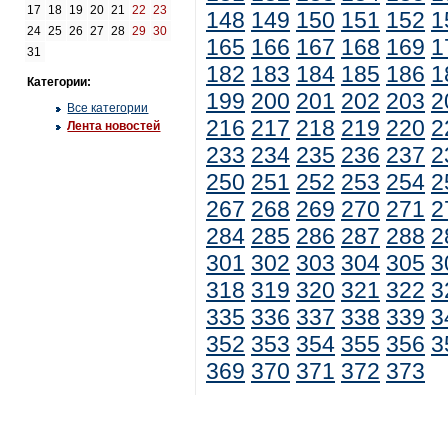
17
18
19
20
21
22
23
148
149
150
151
152
1
24
25
26
27
28
29
30
165
166
167
168
169
1
31
182
183
184
185
186
1
Категории:
199
200
201
202
203
2
Все категории
216
217
218
219
220
2
Лента новостей
233
234
235
236
237
2
250
251
252
253
254
2
267
268
269
270
271
2
284
285
286
287
288
2
301
302
303
304
305
3
318
319
320
321
322
3
335
336
337
338
339
3
352
353
354
355
356
3
369
370
371
372
373