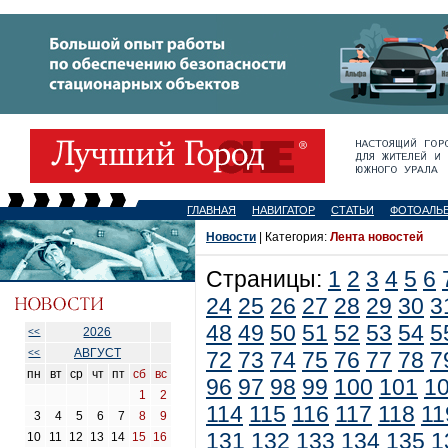
ГЛАВНАЯ
НАВИГАТОР
СТАТЬИ
ФОТОАЛЬ
Новости
| Категория:
Лента новостей
Страницы:
1
2
3
4
5
6
24
25
26
27
28
29
30
3
48
49
50
51
52
53
54
5
2026
<<
АВГУСТ
<<
72
73
74
75
76
77
78
7
пн
вт
ср
чт
пт
сб
вс
96
97
98
99
100
101
1
1
2
114
115
116
117
118
11
3
4
5
6
7
8
9
131
132
133
134
135
1
10
11
12
13
14
15
16