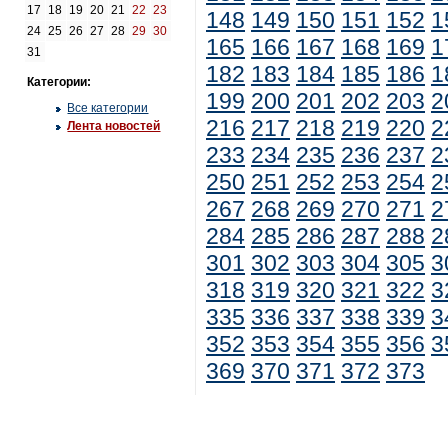
17
18
19
20
21
22
23
148
149
150
151
152
1
24
25
26
27
28
29
30
165
166
167
168
169
1
31
182
183
184
185
186
1
Категории:
199
200
201
202
203
2
Все категории
216
217
218
219
220
2
Лента новостей
233
234
235
236
237
2
250
251
252
253
254
2
267
268
269
270
271
2
284
285
286
287
288
2
301
302
303
304
305
3
318
319
320
321
322
3
335
336
337
338
339
3
352
353
354
355
356
3
369
370
371
372
373