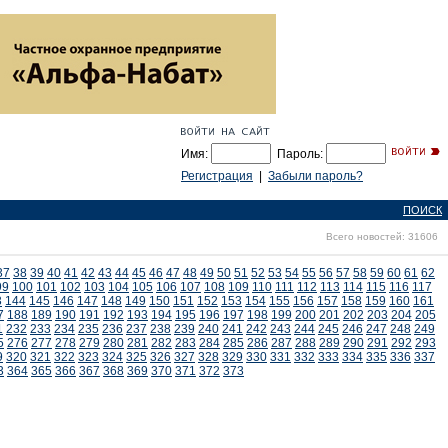
Имя:
Пароль:
Регистрация
|
Забыли пароль?
ПОИСК
Всего новостей: 31606
37
38
39
40
41
42
43
44
45
46
47
48
49
50
51
52
53
54
55
56
57
58
59
60
61
62
99
100
101
102
103
104
105
106
107
108
109
110
111
112
113
114
115
116
117
3
144
145
146
147
148
149
150
151
152
153
154
155
156
157
158
159
160
161
7
188
189
190
191
192
193
194
195
196
197
198
199
200
201
202
203
204
205
1
232
233
234
235
236
237
238
239
240
241
242
243
244
245
246
247
248
249
5
276
277
278
279
280
281
282
283
284
285
286
287
288
289
290
291
292
293
9
320
321
322
323
324
325
326
327
328
329
330
331
332
333
334
335
336
337
3
364
365
366
367
368
369
370
371
372
373