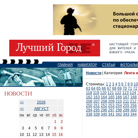
ГЛАВНАЯ
НАВИГАТОР
СТАТЬИ
ФОТОАЛЬ
Новости
| Категория:
Лента 
Страницы:
1
2
3
4
5
6
7
8
9
10
63
64
65
66
67
68
69
70
71
72
118
119
120
121
122
123
124
162
163
164
165
166
167
168
206
207
208
209
210
211
212
2026
<<
250
251
252
253
254
255
256
АВГУСТ
<<
294
295
296
297
298
299
300
338
339
340
341
342
343
344
пн
вт
ср
чт
пт
сб
вс
1
2
3
4
5
6
7
8
9
10
11
12
13
14
15
16