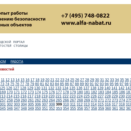
БОМ
РАБОТА
новостей
11
12
13
14
15
16
17
18
19
20
21
22
23
24
25
26
27
28
29
30
31
32
33
34
35
36
73
74
75
76
77
78
79
80
81
82
83
84
85
86
87
88
89
90
91
92
93
94
95
96
97
98
125
126
127
128
129
130
131
132
133
134
135
136
137
138
139
140
141
142
14
169
170
171
172
173
174
175
176
177
178
179
180
181
182
183
184
185
186
18
213
214
215
216
217
218
219
220
221
222
223
224
225
226
227
228
229
230
23
257
258
259
260
261
262
263
264
265
266
267
268
269
270
271
272
273
274
27
301
302
303
304
305
306
307
308
309
310
311
312
313
314
315
316
317
318
31
345
346
347
348
349
350
351
352
353
354
355
356
357
358
359
360
361
362
36