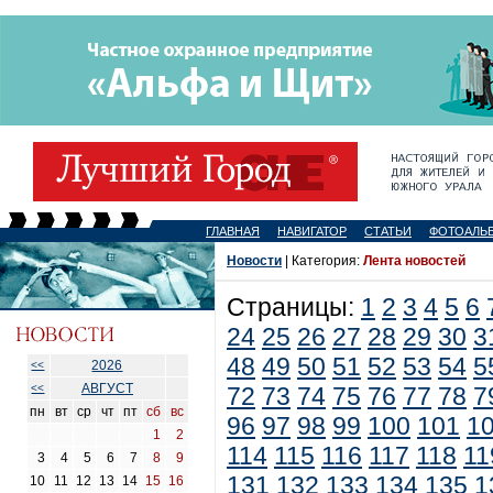
ГЛАВНАЯ
НАВИГАТОР
СТАТЬИ
ФОТОАЛЬ
Новости
| Категория:
Лента новостей
Страницы:
1
2
3
4
5
6
24
25
26
27
28
29
30
3
48
49
50
51
52
53
54
5
2026
<<
АВГУСТ
<<
72
73
74
75
76
77
78
7
пн
вт
ср
чт
пт
сб
вс
96
97
98
99
100
101
1
1
2
114
115
116
117
118
11
3
4
5
6
7
8
9
131
132
133
134
135
1
10
11
12
13
14
15
16