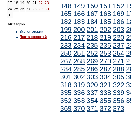
17
18
19
20
21
22
23
148
149
150
151
152
1
24
25
26
27
28
29
30
165
166
167
168
169
1
31
182
183
184
185
186
1
Категории:
199
200
201
202
203
2
Все категории
216
217
218
219
220
2
Лента новостей
233
234
235
236
237
2
250
251
252
253
254
2
267
268
269
270
271
2
284
285
286
287
288
2
301
302
303
304
305
3
318
319
320
321
322
3
335
336
337
338
339
3
352
353
354
355
356
3
369
370
371
372
373