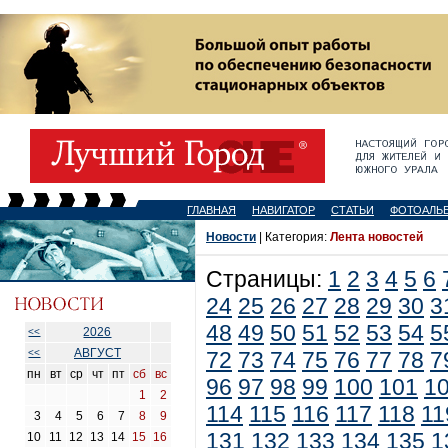
ГЛАВНАЯ
НАВИГАТОР
СТАТЬИ
ФОТОАЛЬ
Новости
| Категория:
Лента новостей
Страницы:
1
2
3
4
5
6
24
25
26
27
28
29
30
3
48
49
50
51
52
53
54
5
2026
<<
АВГУСТ
<<
72
73
74
75
76
77
78
7
пн
вт
ср
чт
пт
сб
вс
96
97
98
99
100
101
1
1
2
114
115
116
117
118
11
3
4
5
6
7
8
9
131
132
133
134
135
1
10
11
12
13
14
15
16