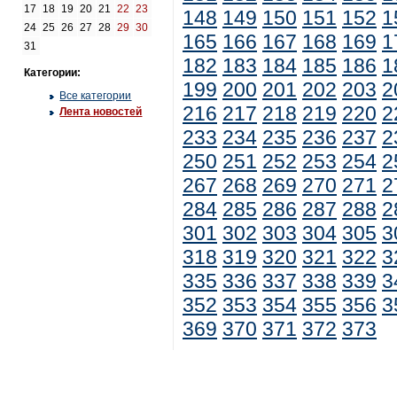
17
18
19
20
21
22
23
148
149
150
151
152
1
24
25
26
27
28
29
30
165
166
167
168
169
1
31
182
183
184
185
186
1
Категории:
199
200
201
202
203
2
Все категории
216
217
218
219
220
2
Лента новостей
233
234
235
236
237
2
250
251
252
253
254
2
267
268
269
270
271
2
284
285
286
287
288
2
301
302
303
304
305
3
318
319
320
321
322
3
335
336
337
338
339
3
352
353
354
355
356
3
369
370
371
372
373