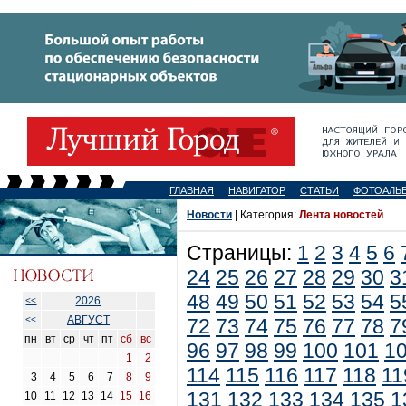
ГЛАВНАЯ
НАВИГАТОР
СТАТЬИ
ФОТОАЛЬ
Новости
| Категория:
Лента новостей
Страницы:
1
2
3
4
5
6
24
25
26
27
28
29
30
3
48
49
50
51
52
53
54
5
2026
<<
АВГУСТ
<<
72
73
74
75
76
77
78
7
пн
вт
ср
чт
пт
сб
вс
96
97
98
99
100
101
1
1
2
114
115
116
117
118
11
3
4
5
6
7
8
9
131
132
133
134
135
1
10
11
12
13
14
15
16