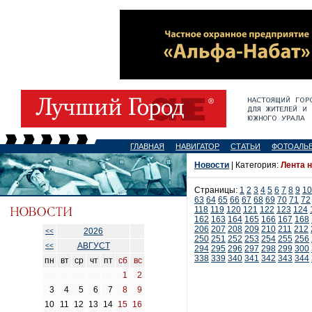
ГЛАВНАЯ
НАВИГАТОР
СТАТЬИ
ФОТОАЛЬ
Новости
| Категория:
Лента 
Страницы:
1
2
3
4
5
6
7
8
9
10
63
64
65
66
67
68
69
70
71
72
118
119
120
121
122
123
124
162
163
164
165
166
167
168
206
207
208
209
210
211
212
2026
<<
250
251
252
253
254
255
256
АВГУСТ
<<
294
295
296
297
298
299
300
338
339
340
341
342
343
344
пн
вт
ср
чт
пт
сб
вс
1
2
3
4
5
6
7
8
9
10
11
12
13
14
15
16