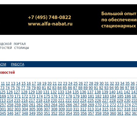
БОМ
РАБОТА
новостей
11
12
13
14
15
16
17
18
19
20
21
22
23
24
25
26
27
28
29
30
31
32
33
34
35
36
73
74
75
76
77
78
79
80
81
82
83
84
85
86
87
88
89
90
91
92
93
94
95
96
97
98
125
126
127
128
129
130
131
132
133
134
135
136
137
138
139
140
141
142
14
169
170
171
172
173
174
175
176
177
178
179
180
181
182
183
184
185
186
18
213
214
215
216
217
218
219
220
221
222
223
224
225
226
227
228
229
230
23
257
258
259
260
261
262
263
264
265
266
267
268
269
270
271
272
273
274
27
301
302
303
304
305
306
307
308
309
310
311
312
313
314
315
316
317
318
31
345
346
347
348
349
350
351
352
353
354
355
356
357
358
359
360
361
362
36