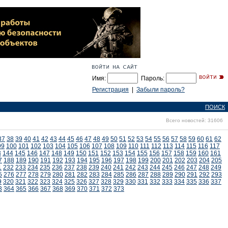
Имя:
Пароль:
Регистрация
|
Забыли пароль?
ПОИСК
Всего новостей: 31606
37
38
39
40
41
42
43
44
45
46
47
48
49
50
51
52
53
54
55
56
57
58
59
60
61
62
99
100
101
102
103
104
105
106
107
108
109
110
111
112
113
114
115
116
117
3
144
145
146
147
148
149
150
151
152
153
154
155
156
157
158
159
160
161
7
188
189
190
191
192
193
194
195
196
197
198
199
200
201
202
203
204
205
1
232
233
234
235
236
237
238
239
240
241
242
243
244
245
246
247
248
249
5
276
277
278
279
280
281
282
283
284
285
286
287
288
289
290
291
292
293
9
320
321
322
323
324
325
326
327
328
329
330
331
332
333
334
335
336
337
3
364
365
366
367
368
369
370
371
372
373