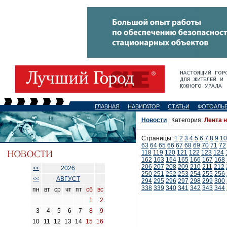
ГЛАВНАЯ
НАВИГАТОР
СТАТЬИ
ФОТОАЛЬ
Новости
| Категория:
Лента 
Страницы:
1
2
3
4
5
6
7
8
9
10
63
64
65
66
67
68
69
70
71
72
118
119
120
121
122
123
124
162
163
164
165
166
167
168
206
207
208
209
210
211
212
2026
<<
250
251
252
253
254
255
256
АВГУСТ
<<
294
295
296
297
298
299
300
338
339
340
341
342
343
344
пн
вт
ср
чт
пт
сб
вс
1
2
3
4
5
6
7
8
9
10
11
12
13
14
15
16