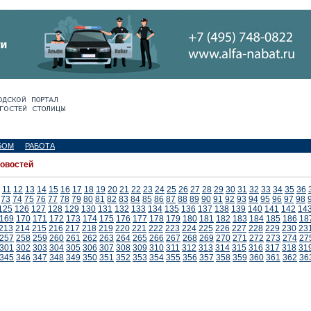
БОМ
РАБОТА
новостей
11
12
13
14
15
16
17
18
19
20
21
22
23
24
25
26
27
28
29
30
31
32
33
34
35
36
73
74
75
76
77
78
79
80
81
82
83
84
85
86
87
88
89
90
91
92
93
94
95
96
97
98
125
126
127
128
129
130
131
132
133
134
135
136
137
138
139
140
141
142
14
169
170
171
172
173
174
175
176
177
178
179
180
181
182
183
184
185
186
18
213
214
215
216
217
218
219
220
221
222
223
224
225
226
227
228
229
230
23
257
258
259
260
261
262
263
264
265
266
267
268
269
270
271
272
273
274
27
301
302
303
304
305
306
307
308
309
310
311
312
313
314
315
316
317
318
31
345
346
347
348
349
350
351
352
353
354
355
356
357
358
359
360
361
362
36