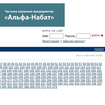
Имя:
Пароль:
Регистрация
|
Забыли пароль?
ПОИСК
Всего новостей: 31606
37
38
39
40
41
42
43
44
45
46
47
48
49
50
51
52
53
54
55
56
57
58
59
60
61
62
99
100
101
102
103
104
105
106
107
108
109
110
111
112
113
114
115
116
117
3
144
145
146
147
148
149
150
151
152
153
154
155
156
157
158
159
160
161
7
188
189
190
191
192
193
194
195
196
197
198
199
200
201
202
203
204
205
1
232
233
234
235
236
237
238
239
240
241
242
243
244
245
246
247
248
249
5
276
277
278
279
280
281
282
283
284
285
286
287
288
289
290
291
292
293
9
320
321
322
323
324
325
326
327
328
329
330
331
332
333
334
335
336
337
3
364
365
366
367
368
369
370
371
372
373