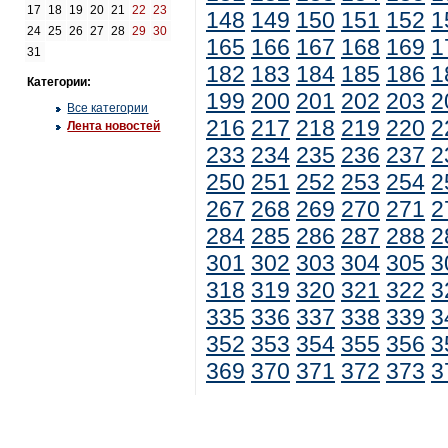
17
18
19
20
21
22
23
148
149
150
151
152
1
24
25
26
27
28
29
30
165
166
167
168
169
1
31
182
183
184
185
186
1
Категории:
199
200
201
202
203
2
Все категории
216
217
218
219
220
2
Лента новостей
233
234
235
236
237
2
250
251
252
253
254
2
267
268
269
270
271
2
284
285
286
287
288
2
301
302
303
304
305
3
318
319
320
321
322
3
335
336
337
338
339
3
352
353
354
355
356
3
369
370
371
372
373
3