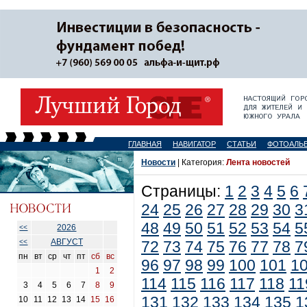
ГЛАВНАЯ
НАВИГАТОР
СТАТЬИ
ФОТОАЛЬ
Новости
| Категория:
Лента новостей
Страницы:
1
2
3
4
5
6
24
25
26
27
28
29
30
3
48
49
50
51
52
53
54
5
2026
<<
АВГУСТ
<<
72
73
74
75
76
77
78
7
пн
вт
ср
чт
пт
сб
вс
96
97
98
99
100
101
1
1
2
114
115
116
117
118
11
3
4
5
6
7
8
9
131
132
133
134
135
1
10
11
12
13
14
15
16