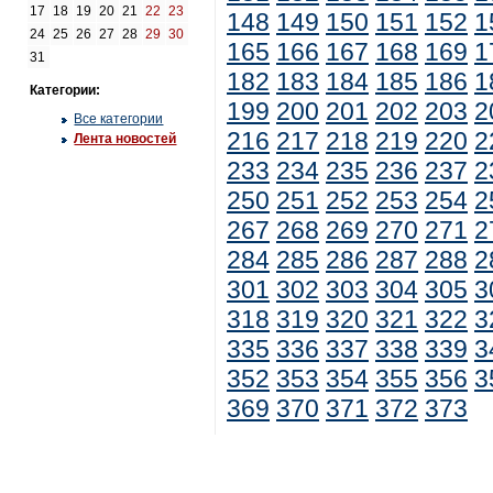
17
18
19
20
21
22
23
148
149
150
151
152
1
24
25
26
27
28
29
30
165
166
167
168
169
1
31
182
183
184
185
186
1
Категории:
199
200
201
202
203
2
Все категории
216
217
218
219
220
2
Лента новостей
233
234
235
236
237
2
250
251
252
253
254
2
267
268
269
270
271
2
284
285
286
287
288
2
301
302
303
304
305
3
318
319
320
321
322
3
335
336
337
338
339
3
352
353
354
355
356
3
369
370
371
372
373