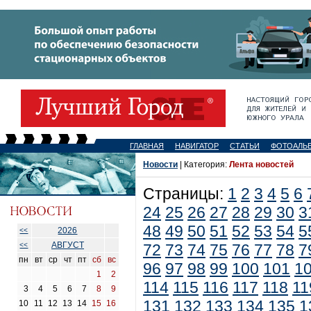
ГЛАВНАЯ
НАВИГАТОР
СТАТЬИ
ФОТОАЛЬ
Новости
| Категория:
Лента новостей
Страницы:
1
2
3
4
5
6
24
25
26
27
28
29
30
3
48
49
50
51
52
53
54
5
2026
<<
АВГУСТ
<<
72
73
74
75
76
77
78
7
пн
вт
ср
чт
пт
сб
вс
96
97
98
99
100
101
1
1
2
114
115
116
117
118
11
3
4
5
6
7
8
9
131
132
133
134
135
1
10
11
12
13
14
15
16