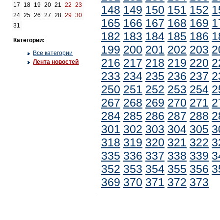
17
18
19
20
21
22
23
148
149
150
151
152
1
24
25
26
27
28
29
30
165
166
167
168
169
1
31
182
183
184
185
186
1
Категории:
199
200
201
202
203
2
Все категории
216
217
218
219
220
2
Лента новостей
233
234
235
236
237
2
250
251
252
253
254
2
267
268
269
270
271
2
284
285
286
287
288
2
301
302
303
304
305
3
318
319
320
321
322
3
335
336
337
338
339
3
352
353
354
355
356
3
369
370
371
372
373