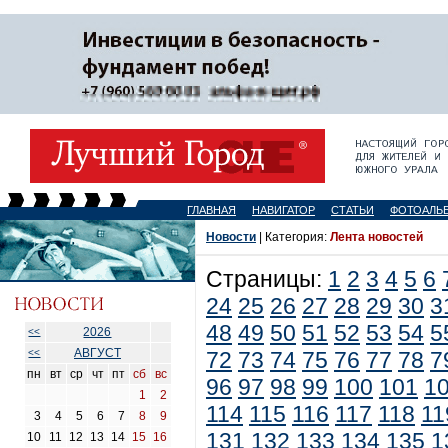
ГЛАВНАЯ
НАВИГАТОР
СТАТЬИ
ФОТОАЛЬ
Новости
| Категория:
Лента новостей
Страницы:
1
2
3
4
5
6
24
25
26
27
28
29
30
3
48
49
50
51
52
53
54
5
2026
<<
АВГУСТ
<<
72
73
74
75
76
77
78
7
пн
вт
ср
чт
пт
сб
вс
96
97
98
99
100
101
1
1
2
114
115
116
117
118
11
3
4
5
6
7
8
9
131
132
133
134
135
1
10
11
12
13
14
15
16