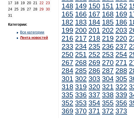
17
18
19
20
21
22
23
148
149
150
151
152
1
24
25
26
27
28
29
30
165
166
167
168
169
1
31
182
183
184
185
186
1
Категории:
199
200
201
202
203
2
Все категории
216
217
218
219
220
2
Лента новостей
233
234
235
236
237
2
250
251
252
253
254
2
267
268
269
270
271
2
284
285
286
287
288
2
301
302
303
304
305
3
318
319
320
321
322
3
335
336
337
338
339
3
352
353
354
355
356
3
369
370
371
372
373