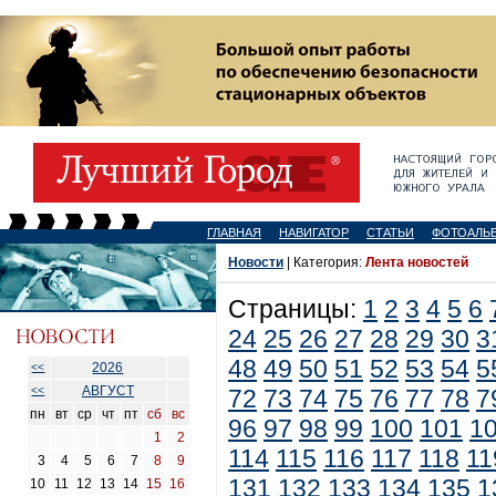
ГЛАВНАЯ
НАВИГАТОР
СТАТЬИ
ФОТОАЛЬ
Новости
| Категория:
Лента новостей
Страницы:
1
2
3
4
5
6
24
25
26
27
28
29
30
3
48
49
50
51
52
53
54
5
2026
<<
АВГУСТ
<<
72
73
74
75
76
77
78
7
пн
вт
ср
чт
пт
сб
вс
96
97
98
99
100
101
1
1
2
114
115
116
117
118
11
3
4
5
6
7
8
9
131
132
133
134
135
1
10
11
12
13
14
15
16