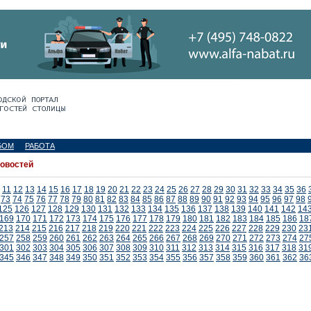
БОМ
РАБОТА
новостей
11
12
13
14
15
16
17
18
19
20
21
22
23
24
25
26
27
28
29
30
31
32
33
34
35
36
73
74
75
76
77
78
79
80
81
82
83
84
85
86
87
88
89
90
91
92
93
94
95
96
97
98
125
126
127
128
129
130
131
132
133
134
135
136
137
138
139
140
141
142
14
169
170
171
172
173
174
175
176
177
178
179
180
181
182
183
184
185
186
18
213
214
215
216
217
218
219
220
221
222
223
224
225
226
227
228
229
230
23
257
258
259
260
261
262
263
264
265
266
267
268
269
270
271
272
273
274
27
301
302
303
304
305
306
307
308
309
310
311
312
313
314
315
316
317
318
31
345
346
347
348
349
350
351
352
353
354
355
356
357
358
359
360
361
362
36