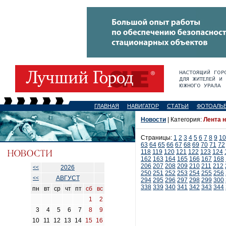
ГЛАВНАЯ
НАВИГАТОР
СТАТЬИ
ФОТОАЛЬ
Новости
| Категория:
Лента 
Страницы:
1
2
3
4
5
6
7
8
9
10
63
64
65
66
67
68
69
70
71
72
118
119
120
121
122
123
124
162
163
164
165
166
167
168
206
207
208
209
210
211
212
2026
<<
250
251
252
253
254
255
256
АВГУСТ
<<
294
295
296
297
298
299
300
338
339
340
341
342
343
344
пн
вт
ср
чт
пт
сб
вс
1
2
3
4
5
6
7
8
9
10
11
12
13
14
15
16