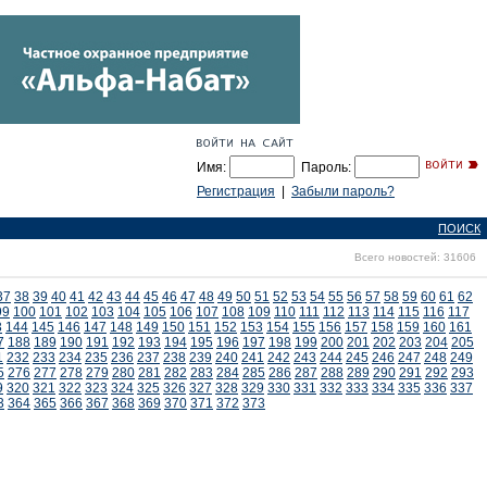
Имя:
Пароль:
Регистрация
|
Забыли пароль?
ПОИСК
Всего новостей: 31606
37
38
39
40
41
42
43
44
45
46
47
48
49
50
51
52
53
54
55
56
57
58
59
60
61
62
99
100
101
102
103
104
105
106
107
108
109
110
111
112
113
114
115
116
117
3
144
145
146
147
148
149
150
151
152
153
154
155
156
157
158
159
160
161
7
188
189
190
191
192
193
194
195
196
197
198
199
200
201
202
203
204
205
1
232
233
234
235
236
237
238
239
240
241
242
243
244
245
246
247
248
249
5
276
277
278
279
280
281
282
283
284
285
286
287
288
289
290
291
292
293
9
320
321
322
323
324
325
326
327
328
329
330
331
332
333
334
335
336
337
3
364
365
366
367
368
369
370
371
372
373