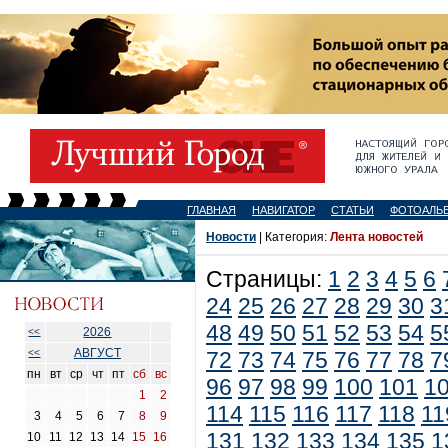
ГЛАВНАЯ
НАВИГАТОР
СТАТЬИ
ФОТОАЛЬ
Новости
| Категория:
Лента новостей
Страницы:
1
2
3
4
5
6
24
25
26
27
28
29
30
3
48
49
50
51
52
53
54
5
2026
<<
АВГУСТ
<<
72
73
74
75
76
77
78
7
пн
вт
ср
чт
пт
сб
вс
96
97
98
99
100
101
1
1
2
114
115
116
117
118
11
3
4
5
6
7
8
9
131
132
133
134
135
1
10
11
12
13
14
15
16