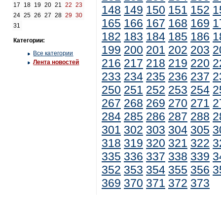
17
18
19
20
21
22
23
148
149
150
151
152
1
24
25
26
27
28
29
30
165
166
167
168
169
1
31
182
183
184
185
186
1
Категории:
199
200
201
202
203
2
Все категории
216
217
218
219
220
2
Лента новостей
233
234
235
236
237
2
250
251
252
253
254
2
267
268
269
270
271
2
284
285
286
287
288
2
301
302
303
304
305
3
318
319
320
321
322
3
335
336
337
338
339
3
352
353
354
355
356
3
369
370
371
372
373