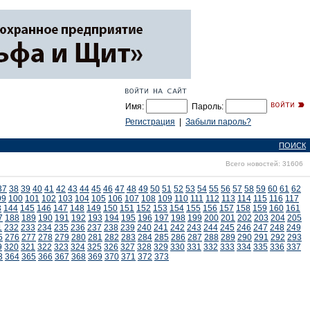
Имя:
Пароль:
Регистрация
|
Забыли пароль?
ПОИСК
Всего новостей: 31606
37
38
39
40
41
42
43
44
45
46
47
48
49
50
51
52
53
54
55
56
57
58
59
60
61
62
99
100
101
102
103
104
105
106
107
108
109
110
111
112
113
114
115
116
117
3
144
145
146
147
148
149
150
151
152
153
154
155
156
157
158
159
160
161
7
188
189
190
191
192
193
194
195
196
197
198
199
200
201
202
203
204
205
1
232
233
234
235
236
237
238
239
240
241
242
243
244
245
246
247
248
249
5
276
277
278
279
280
281
282
283
284
285
286
287
288
289
290
291
292
293
9
320
321
322
323
324
325
326
327
328
329
330
331
332
333
334
335
336
337
3
364
365
366
367
368
369
370
371
372
373