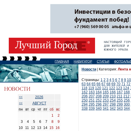
ГЛАВНАЯ
НАВИГАТОР
СТАТЬИ
ФОТОАЛЬ
Новости
| Категория:
Лента 
Страницы:
1
2
3
4
5
6
7
8
9
10
63
64
65
66
67
68
69
70
71
72
118
119
120
121
122
123
124
162
163
164
165
166
167
168
206
207
208
209
210
211
212
2026
<<
250
251
252
253
254
255
256
АВГУСТ
<<
294
295
296
297
298
299
300
338
339
340
341
342
343
344
пн
вт
ср
чт
пт
сб
вс
1
2
3
4
5
6
7
8
9
10
11
12
13
14
15
16