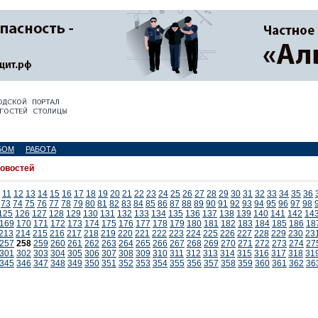
БОМ
РАБОТА
новостей
11
12
13
14
15
16
17
18
19
20
21
22
23
24
25
26
27
28
29
30
31
32
33
34
35
36
73
74
75
76
77
78
79
80
81
82
83
84
85
86
87
88
89
90
91
92
93
94
95
96
97
98
125
126
127
128
129
130
131
132
133
134
135
136
137
138
139
140
141
142
14
169
170
171
172
173
174
175
176
177
178
179
180
181
182
183
184
185
186
18
213
214
215
216
217
218
219
220
221
222
223
224
225
226
227
228
229
230
23
257
258
259
260
261
262
263
264
265
266
267
268
269
270
271
272
273
274
27
301
302
303
304
305
306
307
308
309
310
311
312
313
314
315
316
317
318
31
345
346
347
348
349
350
351
352
353
354
355
356
357
358
359
360
361
362
36