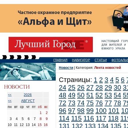
ГЛАВНАЯ
НАВИГАТОР
СТАТЬИ
ФОТОАЛЬ
Новости
| Категория:
Лента новостей
Страницы:
1
2
3
4
5
6
24
25
26
27
28
29
30
3
48
49
50
51
52
53
54
5
2026
<<
АВГУСТ
<<
72
73
74
75
76
77
78
7
пн
вт
ср
чт
пт
сб
вс
96
97
98
99
100
101
1
1
2
114
115
116
117
118
11
3
4
5
6
7
8
9
131
132
133
134
135
1
10
11
12
13
14
15
16