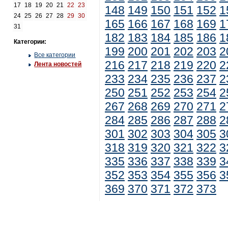
17
18
19
20
21
22
23
148
149
150
151
152
1
24
25
26
27
28
29
30
165
166
167
168
169
1
31
182
183
184
185
186
1
Категории:
199
200
201
202
203
2
Все категории
216
217
218
219
220
2
Лента новостей
233
234
235
236
237
2
250
251
252
253
254
2
267
268
269
270
271
2
284
285
286
287
288
2
301
302
303
304
305
3
318
319
320
321
322
3
335
336
337
338
339
3
352
353
354
355
356
3
369
370
371
372
373