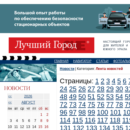
ГЛАВНАЯ
НАВИГАТОР
СТАТЬИ
ФОТОАЛЬ
Новости
| Категория:
Лента новостей
Страницы:
1
2
3
4
5
6
24
25
26
27
28
29
30
3
48
49
50
51
52
53
54
5
2026
<<
АВГУСТ
<<
72
73
74
75
76
77
78
7
пн
вт
ср
чт
пт
сб
вс
96
97
98
99
100
101
1
1
2
114
115
116
117
118
11
3
4
5
6
7
8
9
131
132
133
134
135
1
10
11
12
13
14
15
16