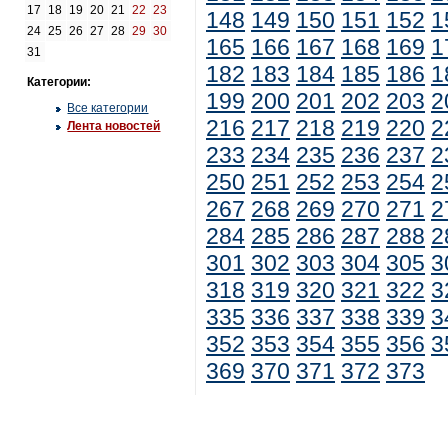
17
18
19
20
21
22
23
148
149
150
151
152
1
24
25
26
27
28
29
30
165
166
167
168
169
1
31
182
183
184
185
186
1
Категории:
199
200
201
202
203
2
Все категории
216
217
218
219
220
2
Лента новостей
233
234
235
236
237
2
250
251
252
253
254
2
267
268
269
270
271
2
284
285
286
287
288
2
301
302
303
304
305
3
318
319
320
321
322
3
335
336
337
338
339
3
352
353
354
355
356
3
369
370
371
372
373