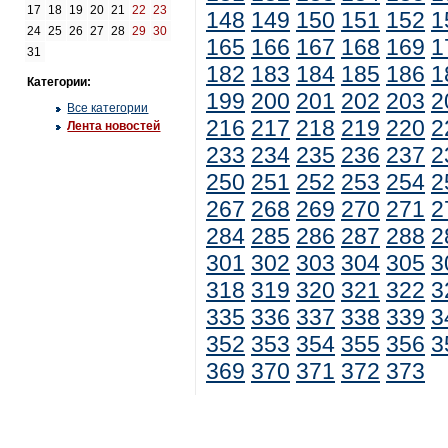
17
18
19
20
21
22
23
148
149
150
151
152
1
24
25
26
27
28
29
30
165
166
167
168
169
1
31
182
183
184
185
186
1
Категории:
199
200
201
202
203
2
Все категории
216
217
218
219
220
2
Лента новостей
233
234
235
236
237
2
250
251
252
253
254
2
267
268
269
270
271
2
284
285
286
287
288
2
301
302
303
304
305
3
318
319
320
321
322
3
335
336
337
338
339
3
352
353
354
355
356
3
369
370
371
372
373