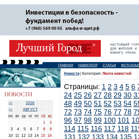
ГЛАВНАЯ
НАВИГАТОР
СТАТЬИ
ФОТОАЛЬ
Новости
| Категория:
Лента новостей
Страницы:
1
2
3
4
5
6
24
25
26
27
28
29
30
3
48
49
50
51
52
53
54
5
2026
<<
АВГУСТ
<<
72
73
74
75
76
77
78
7
пн
вт
ср
чт
пт
сб
вс
96
97
98
99
100
101
1
1
2
114
115
116
117
118
11
3
4
5
6
7
8
9
131
132
133
134
135
1
10
11
12
13
14
15
16