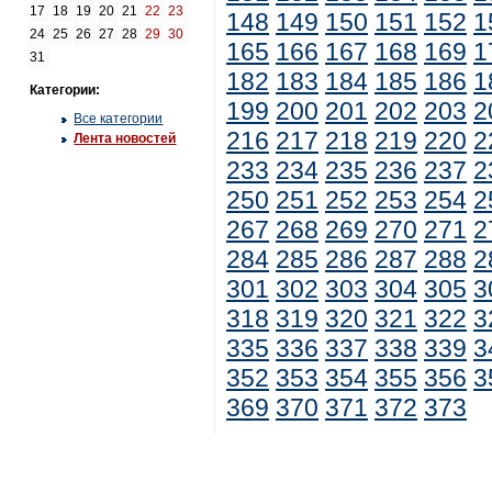
17
18
19
20
21
22
23
148
149
150
151
152
1
24
25
26
27
28
29
30
165
166
167
168
169
1
31
182
183
184
185
186
1
Категории:
199
200
201
202
203
2
Все категории
216
217
218
219
220
2
Лента новостей
233
234
235
236
237
2
250
251
252
253
254
2
267
268
269
270
271
2
284
285
286
287
288
2
301
302
303
304
305
3
318
319
320
321
322
3
335
336
337
338
339
3
352
353
354
355
356
3
369
370
371
372
373