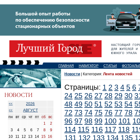
ГЛАВНАЯ
НАВИГАТОР
СТАТЬИ
ФОТОАЛЬ
Новости
| Категория:
Лента новостей
Страницы:
1
2
3
4
5
6
24
25
26
27
28
29
30
3
48
49
50
51
52
53
54
5
2026
<<
АВГУСТ
<<
72
73
74
75
76
77
78
7
пн
вт
ср
чт
пт
сб
вс
96
97
98
99
100
101
1
1
2
114
115
116
117
118
11
3
4
5
6
7
8
9
131
132
133
134
135
1
10
11
12
13
14
15
16