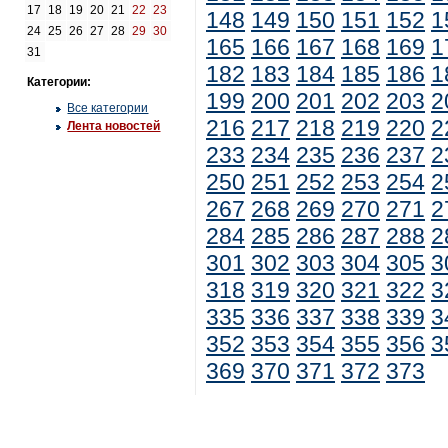
17
18
19
20
21
22
23
148
149
150
151
152
1
24
25
26
27
28
29
30
165
166
167
168
169
1
31
182
183
184
185
186
1
Категории:
199
200
201
202
203
2
Все категории
216
217
218
219
220
2
Лента новостей
233
234
235
236
237
2
250
251
252
253
254
2
267
268
269
270
271
2
284
285
286
287
288
2
301
302
303
304
305
3
318
319
320
321
322
3
335
336
337
338
339
3
352
353
354
355
356
3
369
370
371
372
373