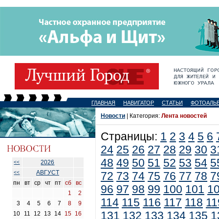
ГЛАВНАЯ
НАВИГАТОР
СТАТЬИ
ФОТОАЛЬ
Новости
| Категория:
Лента новостей
Страницы:
1
2
3
4
5
6
24
25
26
27
28
29
30
3
48
49
50
51
52
53
54
5
2026
<<
АВГУСТ
<<
72
73
74
75
76
77
78
7
пн
вт
ср
чт
пт
сб
вс
96
97
98
99
100
101
1
1
2
114
115
116
117
118
11
3
4
5
6
7
8
9
131
132
133
134
135
1
10
11
12
13
14
15
16