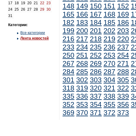
17
18
19
20
21
22
23
148
149
150
151
152
1
24
25
26
27
28
29
30
165
166
167
168
169
1
31
182
183
184
185
186
1
Категории:
199
200
201
202
203
2
Все категории
216
217
218
219
220
2
Лента новостей
233
234
235
236
237
2
250
251
252
253
254
2
267
268
269
270
271
2
284
285
286
287
288
2
301
302
303
304
305
3
318
319
320
321
322
3
335
336
337
338
339
3
352
353
354
355
356
3
369
370
371
372
373