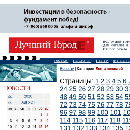
ГЛАВНАЯ
НАВИГАТОР
СТАТЬИ
ФОТОАЛЬ
Новости
| Категория:
Лента новостей
Страницы:
1
2
3
4
5
6
24
25
26
27
28
29
30
3
48
49
50
51
52
53
54
5
2026
<<
АВГУСТ
<<
72
73
74
75
76
77
78
7
пн
вт
ср
чт
пт
сб
вс
96
97
98
99
100
101
1
1
2
114
115
116
117
118
11
3
4
5
6
7
8
9
131
132
133
134
135
1
10
11
12
13
14
15
16