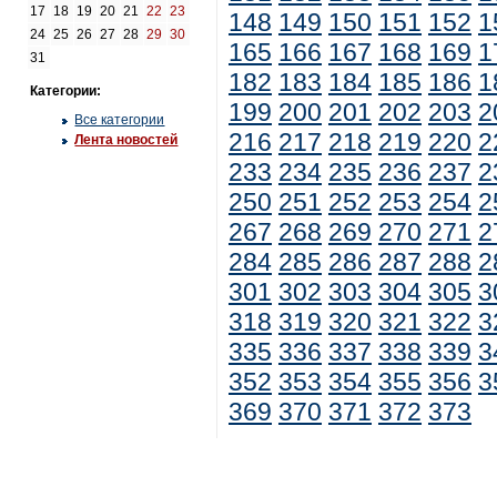
17
18
19
20
21
22
23
148
149
150
151
152
1
24
25
26
27
28
29
30
165
166
167
168
169
1
31
182
183
184
185
186
1
Категории:
199
200
201
202
203
2
Все категории
216
217
218
219
220
2
Лента новостей
233
234
235
236
237
2
250
251
252
253
254
2
267
268
269
270
271
2
284
285
286
287
288
2
301
302
303
304
305
3
318
319
320
321
322
3
335
336
337
338
339
3
352
353
354
355
356
3
369
370
371
372
373