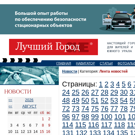
ГЛАВНАЯ
НАВИГАТОР
СТАТЬИ
ФОТОАЛЬ
Новости
| Категория:
Лента новостей
Страницы:
1
2
3
4
5
6
24
25
26
27
28
29
30
3
48
49
50
51
52
53
54
5
2026
<<
АВГУСТ
<<
72
73
74
75
76
77
78
7
пн
вт
ср
чт
пт
сб
вс
96
97
98
99
100
101
1
1
2
114
115
116
117
118
11
3
4
5
6
7
8
9
131
132
133
134
135
1
10
11
12
13
14
15
16