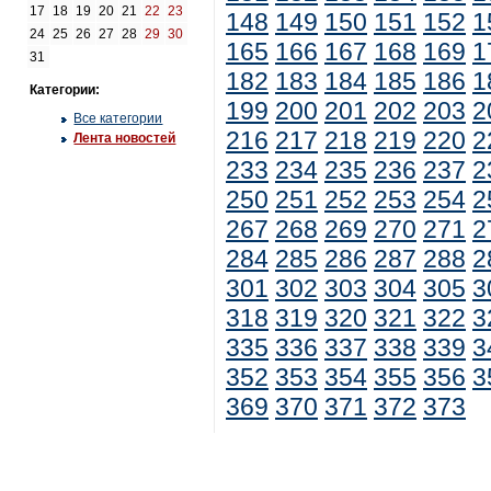
17
18
19
20
21
22
23
148
149
150
151
152
1
24
25
26
27
28
29
30
165
166
167
168
169
1
31
182
183
184
185
186
1
Категории:
199
200
201
202
203
2
Все категории
216
217
218
219
220
2
Лента новостей
233
234
235
236
237
2
250
251
252
253
254
2
267
268
269
270
271
2
284
285
286
287
288
2
301
302
303
304
305
3
318
319
320
321
322
3
335
336
337
338
339
3
352
353
354
355
356
3
369
370
371
372
373