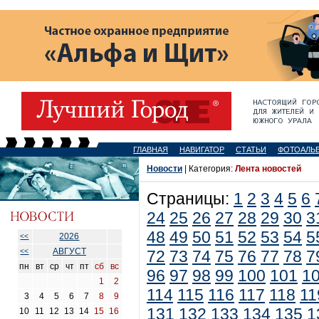
ГЛАВНАЯ
НАВИГАТОР
СТАТЬИ
ФОТОАЛЬ
Новости
| Категория:
Лента новостей
Страницы:
1
2
3
4
5
6
24
25
26
27
28
29
30
3
48
49
50
51
52
53
54
5
2026
<<
АВГУСТ
<<
72
73
74
75
76
77
78
7
пн
вт
ср
чт
пт
сб
вс
96
97
98
99
100
101
1
1
2
114
115
116
117
118
11
3
4
5
6
7
8
9
131
132
133
134
135
1
10
11
12
13
14
15
16