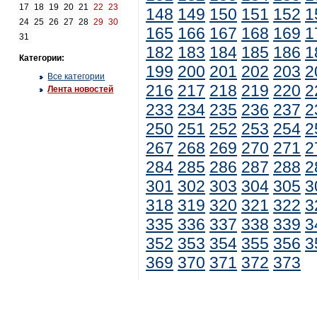
17
18
19
20
21
22
23
148
149
150
151
152
1
24
25
26
27
28
29
30
165
166
167
168
169
1
31
182
183
184
185
186
1
Категории:
199
200
201
202
203
2
Все категории
216
217
218
219
220
2
Лента новостей
233
234
235
236
237
2
250
251
252
253
254
2
267
268
269
270
271
2
284
285
286
287
288
2
301
302
303
304
305
3
318
319
320
321
322
3
335
336
337
338
339
3
352
353
354
355
356
3
369
370
371
372
373