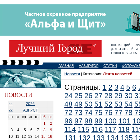
ГЛАВНАЯ
НАВИГАТОР
СТАТЬИ
ФОТОАЛЬ
Новости
| Категория:
Лента новостей
Страницы:
1
2
3
4
5
6
24
25
26
27
28
29
30
3
48
49
50
51
52
53
54
5
2026
<<
АВГУСТ
<<
72
73
74
75
76
77
78
7
пн
вт
ср
чт
пт
сб
вс
96
97
98
99
100
101
1
1
2
114
115
116
117
118
11
3
4
5
6
7
8
9
131
132
133
134
135
1
10
11
12
13
14
15
16