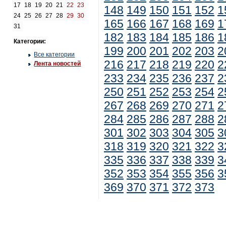
17
18
19
20
21
22
23
148
149
150
151
152
1
24
25
26
27
28
29
30
165
166
167
168
169
1
31
182
183
184
185
186
1
Категории:
199
200
201
202
203
2
Все категории
216
217
218
219
220
2
Лента новостей
233
234
235
236
237
2
250
251
252
253
254
2
267
268
269
270
271
2
284
285
286
287
288
2
301
302
303
304
305
3
318
319
320
321
322
3
335
336
337
338
339
3
352
353
354
355
356
3
369
370
371
372
373