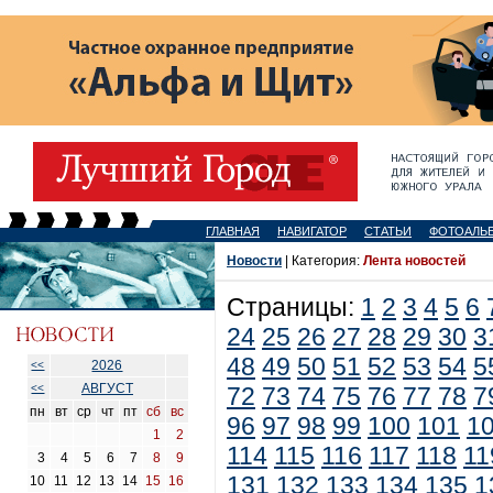
ГЛАВНАЯ
НАВИГАТОР
СТАТЬИ
ФОТОАЛЬ
Новости
| Категория:
Лента новостей
Страницы:
1
2
3
4
5
6
24
25
26
27
28
29
30
3
48
49
50
51
52
53
54
5
2026
<<
АВГУСТ
<<
72
73
74
75
76
77
78
7
пн
вт
ср
чт
пт
сб
вс
96
97
98
99
100
101
1
1
2
114
115
116
117
118
11
3
4
5
6
7
8
9
131
132
133
134
135
1
10
11
12
13
14
15
16