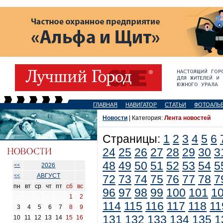
ГЛАВНАЯ
НАВИГАТОР
СТАТЬИ
ФОТОАЛЬ
Новости
| Категория:
Лента новостей
Страницы:
1
2
3
4
5
6
24
25
26
27
28
29
30
3
48
49
50
51
52
53
54
5
2026
<<
АВГУСТ
<<
72
73
74
75
76
77
78
7
пн
вт
ср
чт
пт
сб
вс
96
97
98
99
100
101
1
1
2
114
115
116
117
118
11
3
4
5
6
7
8
9
131
132
133
134
135
1
10
11
12
13
14
15
16