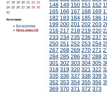
17
18
19
20
21
22
23
148
149
150
151
152
1
24
25
26
27
28
29
30
165
166
167
168
169
1
31
182
183
184
185
186
1
Категории:
199
200
201
202
203
2
Все категории
216
217
218
219
220
2
Лента новостей
233
234
235
236
237
2
250
251
252
253
254
2
267
268
269
270
271
2
284
285
286
287
288
2
301
302
303
304
305
3
318
319
320
321
322
3
335
336
337
338
339
3
352
353
354
355
356
3
369
370
371
372
373