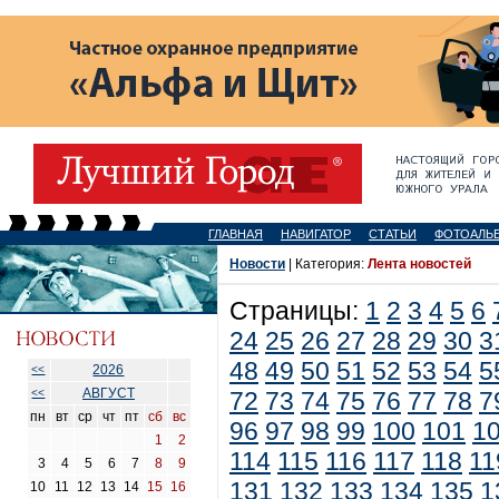
ГЛАВНАЯ
НАВИГАТОР
СТАТЬИ
ФОТОАЛЬ
Новости
| Категория:
Лента новостей
Страницы:
1
2
3
4
5
6
24
25
26
27
28
29
30
3
48
49
50
51
52
53
54
5
2026
<<
АВГУСТ
<<
72
73
74
75
76
77
78
7
пн
вт
ср
чт
пт
сб
вс
96
97
98
99
100
101
1
1
2
114
115
116
117
118
11
3
4
5
6
7
8
9
131
132
133
134
135
1
10
11
12
13
14
15
16