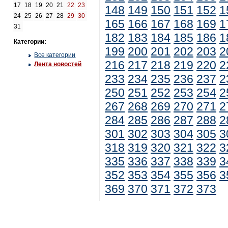
17
18
19
20
21
22
23
148
149
150
151
152
1
24
25
26
27
28
29
30
165
166
167
168
169
1
31
182
183
184
185
186
1
Категории:
199
200
201
202
203
2
Все категории
216
217
218
219
220
2
Лента новостей
233
234
235
236
237
2
250
251
252
253
254
2
267
268
269
270
271
2
284
285
286
287
288
2
301
302
303
304
305
3
318
319
320
321
322
3
335
336
337
338
339
3
352
353
354
355
356
3
369
370
371
372
373