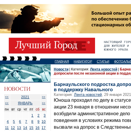
ГЛАВНАЯ
НАВИГАТОР
СТАТЬИ
ФОТОАЛЬ
Новости
| Категория:
Лента новостей
|
Барна
допросили после незаконной акции в подд
Барнаульского подростка допро
в поддержку Навального
Категория:
Лента новостей
, 29 января 2021
2021
<<
>>
Юноша проходил по делу в статусе
ЯНВАРЬ
<<
>>
акции 23 января в отношении нес
пн
вт
ср
чт
пт
сб
вс
возбудили административное дело 
1
2
3
поведения в условиях режима повы
4
5
6
7
8
9
10
вызвали на допрос в Следственный
11
12
13
14
15
16
17