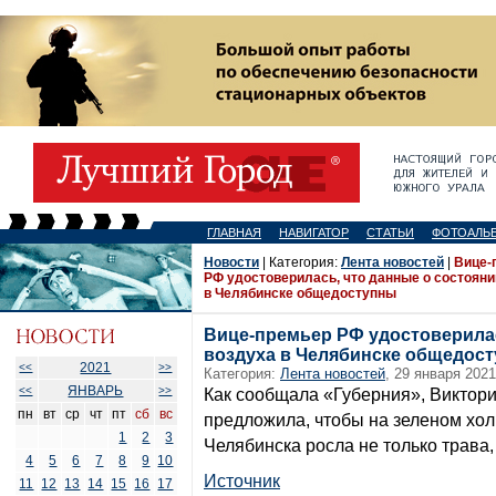
ГЛАВНАЯ
НАВИГАТОР
СТАТЬИ
ФОТОАЛЬ
Новости
| Категория:
Лента новостей
|
Вице-
РФ удостоверилась, что данные о состояни
в Челябинске общедоступны
Вице-премьер РФ удостоверилас
воздуха в Челябинске общедос
2021
<<
>>
Категория:
Лента новостей
, 29 января 2021
ЯНВАРЬ
<<
>>
Как сообщала «Губерния», Виктор
пн
вт
ср
чт
пт
сб
вс
предложила, чтобы на зеленом хо
1
2
3
Челябинска росла не только трава,
4
5
6
7
8
9
10
Источник
11
12
13
14
15
16
17