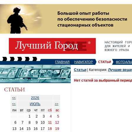
ГЛАВНАЯ
НАВИГАТОР
СТАТЬИ
ФОТОАЛЬ
Статьи
| Категория:
Лучшие вещи
Нет статей за выбранный перио
2026
<<
ИЮЛЬ
<<
>>
пн
вт
ср
чт
пт
сб
вс
1
2
3
4
5
6
7
8
9
10
11
12
13
14
15
16
17
18
19