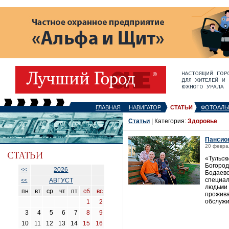
ГЛАВНАЯ
НАВИГАТОР
СТАТЬИ
ФОТОАЛЬ
Статьи
| Категория:
Здоровье
Пансио
20 февра
«Тульск
Богород
2026
<<
Бодаево
специал
АВГУСТ
<<
людьми 
пн
вт
ср
чт
пт
сб
вс
прожива
обслуж
1
2
3
4
5
6
7
8
9
10
11
12
13
14
15
16